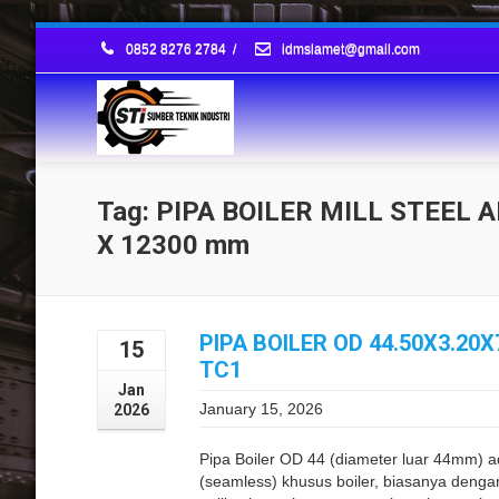
0852 8276 2784
/
idmslamet@gmail.com
Tag: PIPA BOILER MILL STEEL A
X 12300 mm
PIPA BOILER OD 44.50X3.20
15
TC1
Jan
January 15, 2026
2026
Pipa Boiler OD 44 (diameter luar 44mm) 
(seamless) khusus boiler, biasanya denga