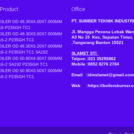
 Product
Office
PT. SUMBER TEKNIK INDUST
OILER OD 48.30X4.00X7.000MM
16-P235GH TC1
Jl. Mangga Pesona Lebak Wan
OILER OD 48.30X3.60X7.000MM
A3 No 15 Kec, Sepatan Timur,
16-2 P235GH TC1
,Tangerang Banten 15521
OILER OD 48.30X3.20X7.000MM
16-2 P235GH TC1 SA192
SLAMET STI
OILER OD 50.80X4.00X7.000MM
Telpon :021 35295862
Mobile :0852 8276 2784
16-2 SA192 P235GH TC1
OILER OD 50.80X3.60X7.000MM
Email :idmslamet@gmail.com
16-2 P235GH TC1
Web :https://boilersburner.