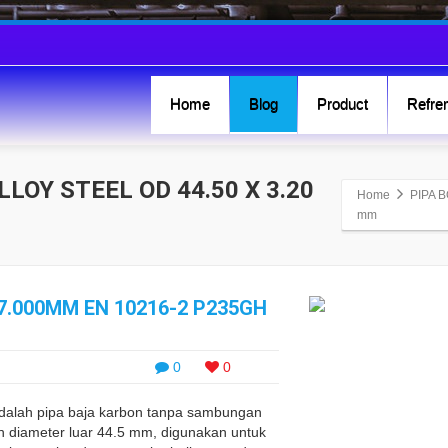
Home
Blog
Product
Refren
LLOY STEEL OD 44.50 X 3.20
Home
PIPA B
mm
X7.000MM EN 10216-2 P235GH
0
0
adalah pipa baja karbon tanpa sambungan
n diameter luar 44.5 mm, digunakan untuk