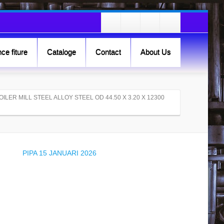
ce fiture
Cataloge
Contact
About Us
OILER MILL STEEL ALLOY STEEL OD 44.50 X 3.20 X 12300