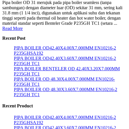
Pipa boiler OD 31 merujuk pada pipa boiler seamless (tanpa
sambungan) dengan diameter luar (OD) sekitar 31 mm, sering kali
31.8 mm (1 1/4 inci), digunakan untuk aplikasi suhu dan tekanan
tinggi seperti pada thermal oil heater dan hot water boiler, dengan
material standar seperti Benteler Grade P235GH TC1 (setara ...
Read More
Recent Post
PIPA BOILER OD42.40X4.00X7.000MM EN10216-2
P235GHSA192
PIPA BOILER OD42.40X3.60X7.000MM EN10216-2
P235GH TC1
PIPA BOILER BENTELER OD 42.40X3.20X7.000MM
P235GH TC1
PIPA BOILER OD 48.30X4.00X7.000MM EN10216-
P235GH TC1
PIPA BOILER OD 48.30X3.60X7.000MM EN10216-2
P235GH TC1
Recent Product
PIPA BOILER OD42.40X4.00X7.000MM EN10216-2
P235GHSA192
PIPA BOILER OD42.40X3.60X7.000MM EN10216-2