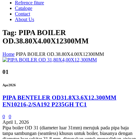
Refrence fiture
Cataloge
Contact
About Us
Tag: PIPA BOILER
OD.38.80X4.00X12300MM
Home
PIPA BOILER OD.38.80X4.00X12300MM
01
Apr
2026
PIPA BENTELER OD31.8X3.6X12.300MM
EN10216-2/SA192 P235GH TC1
0
0
April 1, 2026
Pipa boiler OD 31 (diameter luar 31mm) merujuk pada pipa baja
tanpa sambungan (seamless) khusus untuk boiler, biasanya dengan
diameter luar sekitar 31.8 mm, digunakan untuk mengalirkan air/uap