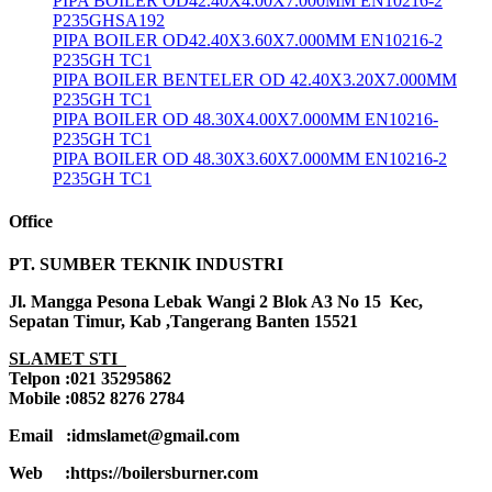
PIPA BOILER OD42.40X4.00X7.000MM EN10216-2
P235GHSA192
PIPA BOILER OD42.40X3.60X7.000MM EN10216-2
P235GH TC1
PIPA BOILER BENTELER OD 42.40X3.20X7.000MM
P235GH TC1
PIPA BOILER OD 48.30X4.00X7.000MM EN10216-
P235GH TC1
PIPA BOILER OD 48.30X3.60X7.000MM EN10216-2
P235GH TC1
Office
PT. SUMBER TEKNIK INDUSTRI
Jl. Mangga Pesona Lebak Wangi 2 Blok A3 No 15 Kec,
Sepatan Timur, Kab ,Tangerang Banten 15521
SLAMET STI
Telpon :021 35295862
Mobile :0852 8276 2784
Email :idmslamet@gmail.com
Web :https://boilersburner.com