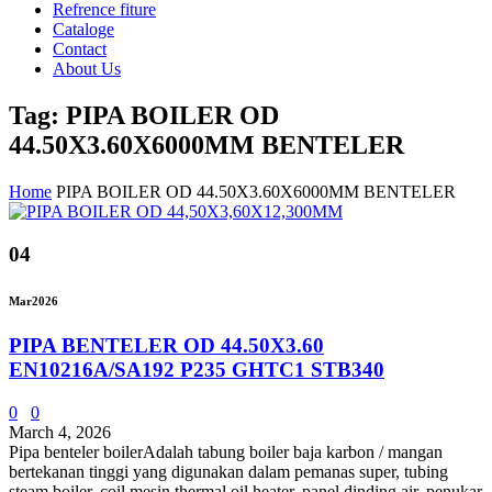
Refrence fiture
Cataloge
Contact
About Us
Tag: PIPA BOILER OD
44.50X3.60X6000MM BENTELER
Home
PIPA BOILER OD 44.50X3.60X6000MM BENTELER
04
Mar
2026
PIPA BENTELER OD 44.50X3.60
EN10216A/SA192 P235 GHTC1 STB340
0
0
March 4, 2026
Pipa benteler boilerAdalah tabung boiler baja karbon / mangan
bertekanan tinggi yang digunakan dalam pemanas super, tubing
steam boiler, coil mesin thermal oil heater, panel dinding air, penukar