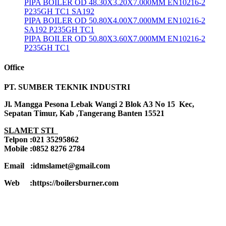
PIPA BOILER OD 48.30X3.20X7.000MM EN10216-2
P235GH TC1 SA192
PIPA BOILER OD 50.80X4.00X7.000MM EN10216-2
SA192 P235GH TC1
PIPA BOILER OD 50.80X3.60X7.000MM EN10216-2
P235GH TC1
Office
PT. SUMBER TEKNIK INDUSTRI
Jl. Mangga Pesona Lebak Wangi 2 Blok A3 No 15 Kec,
Sepatan Timur, Kab ,Tangerang Banten 15521
SLAMET STI
Telpon :021 35295862
Mobile :0852 8276 2784
Email :idmslamet@gmail.com
Web :https://boilersburner.com