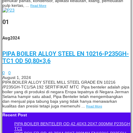
penukar panas, kondensor, aplikasi kelautan, kilang, pembuatan
pulp kertas, ...
Read More
01
Aug
2024
PIPA BOILER ALLOY STEEL EN 10216-P235GH-
TC1 OD 50,80×3,6
0
0
August 1, 2024
PIPA BOILER ALLOY STEEL MILL STEEL GRADE EN 10216
/P235GH-TC1/SA 192 SERTIFIKAT MTC Pipa benteler adalah pipa
boiler yang di produksi di negara Eropa tepatnya di Negara Jerman
Selama hampir satu abad, Pipa Benteler telah mengembangkan
dan menjual pipa tabung baja yang tidak hanya menawarkan
kualitas dan presisi tetapi juga memenuhi ...
Read More
Recent Post
PIPA BOILER BENTELER OD 42.40X3.20X7.000MM P235GH
TC1