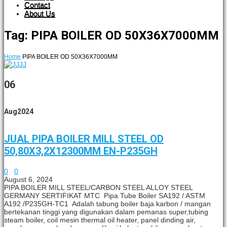
Contact
About Us
Tag: PIPA BOILER OD 50X36X7000MM
Home
PIPA BOILER OD 50X36X7000MM
06
Aug
2024
JUAL PIPA BOILER MILL STEEL OD
50,80X3,2X12300MM EN-P235GH
0
0
August 6, 2024
PIPA BOILER MILL STEEL/CARBON STEEL ALLOY STEEL
GERMANY SERTIFIKAT MTC Pipa Tube Boiler SA192 / ASTM
A192 /P235GH-TC1 Adalah tabung boiler baja karbon / mangan
bertekanan tinggi yang digunakan dalam pemanas super,tubing
steam boiler, coil mesin thermal oil heater, panel dinding air,