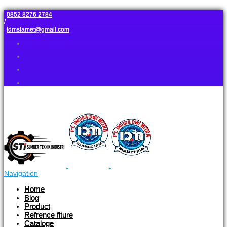
0852 8276 2784
/
idmslamet@gmail.com
Navigation
Home
Blog
Product
Refrence fiture
Cataloge