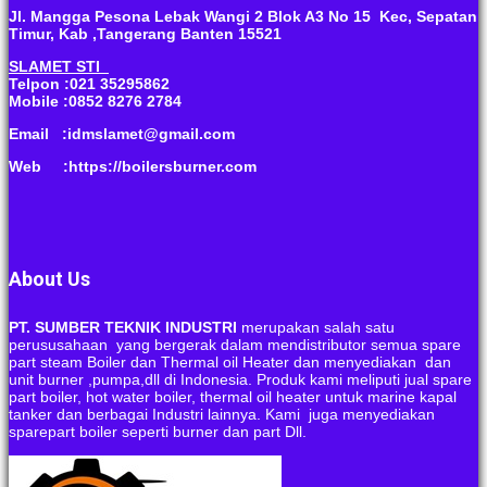
Jl. Mangga Pesona Lebak Wangi 2 Blok A3 No 15 Kec, Sepatan
Timur, Kab ,Tangerang Banten 15521
SLAMET STI
Telpon :021 35295862
Mobile :0852 8276 2784
Email :idmslamet@gmail.com
Web :https://boilersburner.com
About Us
PT. SUMBER TEKNIK INDUSTRI
merupakan salah satu
perususahaan yang bergerak dalam mendistributor semua spare
part steam Boiler dan Thermal oil Heater dan menyediakan dan
unit burner ,pumpa,dll di Indonesia. Produk kami meliputi jual spare
part boiler, hot water boiler, thermal oil heater untuk marine kapal
tanker dan berbagai Industri lainnya. Kami juga menyediakan
sparepart boiler seperti burner dan part Dll.