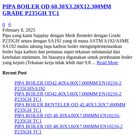
PIPA BOILER OD 60.30X3.20X12.300MM
GRADE P235GH TC1
0
0
February 8, 2025
Pipa yang kami Supplay dengan Merk Benteler dengan Grade
P235GH setara dengan SA192 yang di mana ASTM A192/ASME
SA192 mulus tabung baja karbon boiler mengimplementasikan
boiler baja karbon dan pemanas super tekanan substansial dan
ketebalan minimum. Ini biasanya digunakan untuk pembuatan boiler
yang kejam (Tekanan kerja tidak lebih dari 9,8 ...
Read More
Recent Post
PIPA BOILER OD42.40X4.00X7.000MM EN10216-2
P235GHSA192
PIPA BOILER OD42.40X3.60X7.000MM EN10216-2
P235GH TC1
PIPA BOILER BENTELER OD 42.40X3.20X7.000MM
P235GH TC1
PIPA BOILER OD 48.30X4.00X7.000MM EN10216-
P235GH TC1
PIPA BOILER OD 48.30X3.60X7.000MM EN10216-2
P235GH TC1