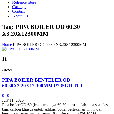
Refrence fiture
Cataloge
Contact
About Us
Tag: PIPA BOILER OD 60.30
X3.20X12300MM
Home
PIPA BOILER OD 60.30 X3.20X12300MM
11
Jul
2026
PIPA BOILER BENTELER OD
60.30X3.20X12.300MM P235GH TC1
0
0
July 11, 2026
Pipa boiler OD 60 (lebih tepatnya 60.30 mm) adalah pipa seamless
baja karbon khusus untuk aplikasi boiler bertekanan tinggi dan
bersuhu ekstrem, seperti merek Benteler standar EN 10216