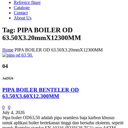
Refrence fiture
Cataloge
Contact
About Us
Tag: PIPA BOILER OD
63.50X3.20mmX12300MM
Home
PIPA BOILER OD 63.50X3.20mmX12300MM
04
Jul
2026
PIPA BOILER BENTELER OD
63.50X3.60X12.300MM
0
0
July 4, 2026
Pipa boiler OD63,50 adalah pipa seamless baja karbon khusus
untuk aplikasi boiler bertekanan tinggi dan bersuhu ekstrem, seperti
merek Benteler standar EN 10216 (P235GH TC1) atau ASTM