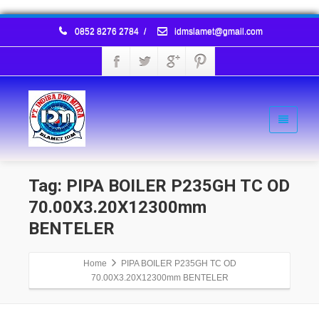
0852 8276 2784
/
idmslamet@gmail.com
Tag: PIPA BOILER P235GH TC OD
70.00X3.20X12300mm
BENTELER
Home
PIPA BOILER P235GH TC OD
70.00X3.20X12300mm BENTELER