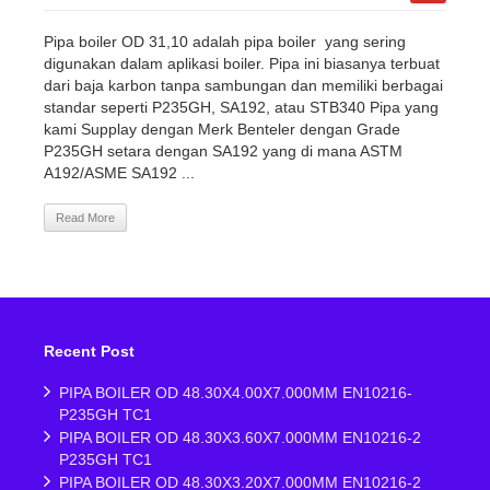
Pipa boiler OD 31,10 adalah pipa boiler yang sering
digunakan dalam aplikasi boiler. Pipa ini biasanya terbuat
dari baja karbon tanpa sambungan dan memiliki berbagai
standar seperti P235GH, SA192, atau STB340 Pipa yang
kami Supplay dengan Merk Benteler dengan Grade
P235GH setara dengan SA192 yang di mana ASTM
A192/ASME SA192 ...
Read More
Recent Post
PIPA BOILER OD 48.30X4.00X7.000MM EN10216-
P235GH TC1
PIPA BOILER OD 48.30X3.60X7.000MM EN10216-2
P235GH TC1
PIPA BOILER OD 48.30X3.20X7.000MM EN10216-2