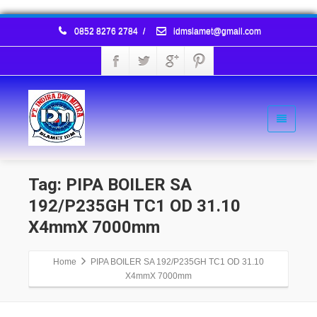
0852 8276 2784
/
idmslamet@gmail.com
Tag: PIPA BOILER SA
192/P235GH TC1 OD 31.10
X4mmX 7000mm
Home
PIPA BOILER SA 192/P235GH TC1 OD 31.10
X4mmX 7000mm