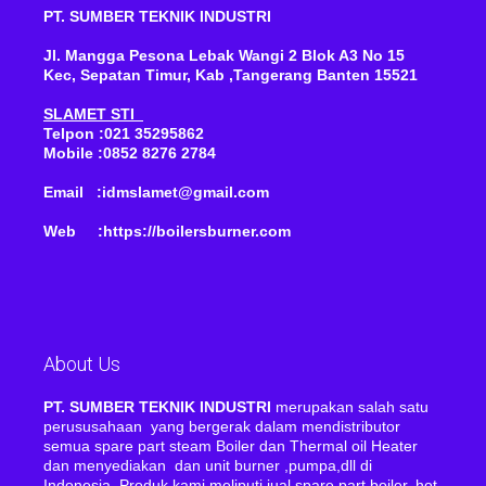
PT. SUMBER TEKNIK INDUSTRI
Jl. Mangga Pesona Lebak Wangi 2 Blok A3 No 15
Kec, Sepatan Timur, Kab ,Tangerang Banten 15521
SLAMET STI
Telpon :021 35295862
Mobile :0852 8276 2784
Email :idmslamet@gmail.com
Web :https://boilersburner.com
About Us
PT. SUMBER TEKNIK INDUSTRI
merupakan salah satu
perususahaan yang bergerak dalam mendistributor
semua spare part steam Boiler dan Thermal oil Heater
dan menyediakan dan unit burner ,pumpa,dll di
Indonesia. Produk kami meliputi jual spare part boiler, hot