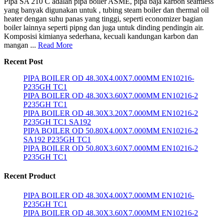
Pipa SA 210 C adalah pipa boiler ASME, pipa baja karbon seamless
yang banyak digunakan untuk , tubing steam boiler dan thermal oil
heater dengan suhu panas yang tinggi, seperti economizer bagian
boiler lainnya seperti pipng dan juga untuk dinding pendingin air.
Komposisi kimianya sederhana, kecuali kandungan karbon dan
mangan ...
Read More
Recent Post
PIPA BOILER OD 48.30X4.00X7.000MM EN10216-
P235GH TC1
PIPA BOILER OD 48.30X3.60X7.000MM EN10216-2
P235GH TC1
PIPA BOILER OD 48.30X3.20X7.000MM EN10216-2
P235GH TC1 SA192
PIPA BOILER OD 50.80X4.00X7.000MM EN10216-2
SA192 P235GH TC1
PIPA BOILER OD 50.80X3.60X7.000MM EN10216-2
P235GH TC1
Recent Product
PIPA BOILER OD 48.30X4.00X7.000MM EN10216-
P235GH TC1
PIPA BOILER OD 48.30X3.60X7.000MM EN10216-2