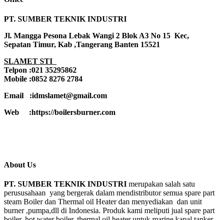
PT. SUMBER TEKNIK INDUSTRI
Jl. Mangga Pesona Lebak Wangi 2 Blok A3 No 15 Kec,
Sepatan Timur, Kab ,Tangerang Banten 15521
SLAMET STI
Telpon :021 35295862
Mobile :0852 8276 2784
Email :idmslamet@gmail.com
Web :https://boilersburner.com
About Us
PT. SUMBER TEKNIK INDUSTRI
merupakan salah satu
perususahaan yang bergerak dalam mendistributor semua spare part
steam Boiler dan Thermal oil Heater dan menyediakan dan unit
burner ,pumpa,dll di Indonesia. Produk kami meliputi jual spare part
boiler, hot water boiler, thermal oil heater untuk marine kapal tanker