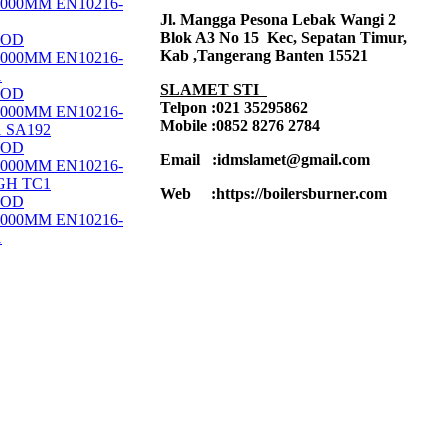
.000MM EN10216-
Jl. Mangga Pesona Lebak Wangi 2
Blok A3 No 15 Kec, Sepatan Timur,
 OD
Kab ,Tangerang Banten 15521
.000MM EN10216-
1
SLAMET STI
 OD
Telpon :021 35295862
.000MM EN10216-
Mobile :0852 8276 2784
1 SA192
 OD
Email :idmslamet@gmail.com
.000MM EN10216-
5GH TC1
Web :https://boilersburner.com
 OD
.000MM EN10216-
1