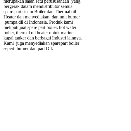
merupakan salah satu perususahaan yang
bergerak dalam mendistributor semua
spare part steam Boiler dan Thermal oil
Heater dan menyediakan dan unit burner
,pumpa,dll di Indonesia. Produk kami
meliputi jual spare part boiler, hot water
boiler, thermal oil heater untuk marine
kapal tanker dan berbagai Industri lainnya.
Kami juga menyediakan sparepart boiler
seperti burner dan part Dll.