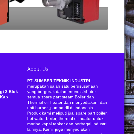
About Us
RI
PT. SUMBER TEKNIK INDUSTRI
merupakan salah satu perususahaan
gi 2 Blok
yang bergerak dalam mendistributor
 Kab
semua spare part steam Boiler dan
Thermal oil Heater dan menyediakan dan
unit burner ,pumpa,dll di Indonesia.
Produk kami meliputi jual spare part boiler,
hot water boiler, thermal oil heater untuk
marine kapal tanker dan berbagai Industri
lainnya. Kami juga menyediakan