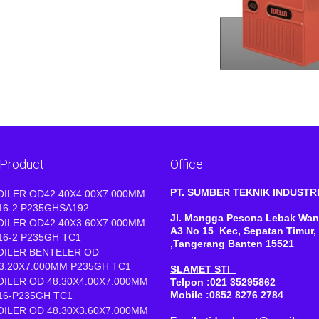
 Product
Office
PT. SUMBER TEKNIK INDUST
BOILER OD42.40X4.00X7.000MM
16-2 P235GHSA192
Jl. Mangga Pesona Lebak Wan
BOILER OD42.40X3.60X7.000MM
A3 No 15 Kec, Sepatan Timur,
16-2 P235GH TC1
,Tangerang Banten 15521
BOILER BENTELER OD
X3.20X7.000MM P235GH TC1
SLAMET STI
OILER OD 48.30X4.00X7.000MM
Telpon :021 35295862
Mobile :0852 8276 2784
16-P235GH TC1
OILER OD 48.30X3.60X7.000MM