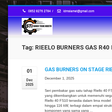
0852 8276 2784
/
idmslamet@gmail.com
Tag: RIEELO BURNERS GAS R40
GAS BURNERS ON STAGE RIE
01
December 1, 2025
Dec
2025
Seri pembakar gas satu tahap Riello 40 
yang dikembangkan untuk memenuhi segala 
Riello 40 FS10 tersedia dalam lima model
hingga 116 kW, terbagi dalam empat str
komponen yang sama yang ...