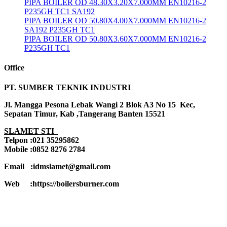
PIPA BOILER OD 48.30X3.20X7.000MM EN10216-2
P235GH TC1 SA192
PIPA BOILER OD 50.80X4.00X7.000MM EN10216-2
SA192 P235GH TC1
PIPA BOILER OD 50.80X3.60X7.000MM EN10216-2
P235GH TC1
Office
PT. SUMBER TEKNIK INDUSTRI
Jl. Mangga Pesona Lebak Wangi 2 Blok A3 No 15 Kec,
Sepatan Timur, Kab ,Tangerang Banten 15521
SLAMET STI
Telpon :021 35295862
Mobile :0852 8276 2784
Email :idmslamet@gmail.com
Web :https://boilersburner.com