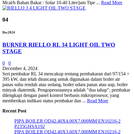
Mcal/h Bahan Bakar : Solar 10-40 Liter/jam Tipe ...
Read More
04
Dec
2024
BURNER RIELLO RL 34 LIGHT OIL TWO
STAGE
0
0
December 4, 2024
Seri pembakar RL 34 mencakup rentang pembakaran dari 97/154 ÷
395 kW, dan telah dirancang untuk digunakan dalam boiler air
panas suhu rendah atau sedang, boiler udara panas atau uap, boiler
minyak diatermik. Pengoperasiannya adalah "dua tahap"; pembakar
dilengkapi dengan panel kontrol berbasis mikroprosesor, yang
memberikan indikasi status pembakar dan ...
Read More
Recent Post
PIPA BOILER OD42.40X4.00X7.000MM EN10216-2
P235GHSA192
PIPA BOILER OD42.40X3.60X7.000MM EN10216-2