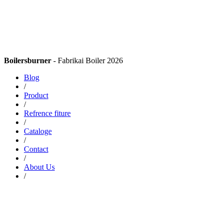
Boilersburner
- Fabrikai Boiler 2026
Blog
/
Product
/
Refrence fiture
/
Cataloge
/
Contact
/
About Us
/
Asalammualikum .
salam kenal slamet idm boiler