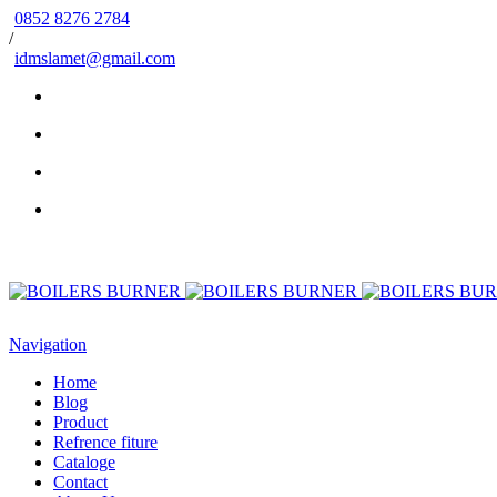
0852 8276 2784
/
idmslamet@gmail.com
Navigation
Home
Blog
Product
Refrence fiture
Cataloge
Contact