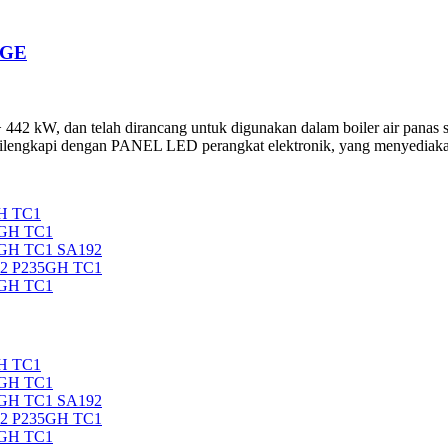
AGE
2 kW, dan telah dirancang untuk digunakan dalam boiler air panas suh
ilengkapi dengan PANEL LED perangkat elektronik, yang menyediakan d
H TC1
5GH TC1
5GH TC1 SA192
92 P235GH TC1
5GH TC1
H TC1
5GH TC1
5GH TC1 SA192
92 P235GH TC1
5GH TC1