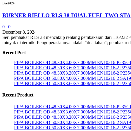
Dec
2024
BURNER RIELLO RLS 38 DUAL FUEL TWO ST
0
0
December 8, 2024
Seri pembakar RLS 38 mencakup rentang pembakaran dari 116/232 ÷ 44
minyak diatermik. Pengoperasiannya adalah "dua tahap"; pembakar d
Recent Post
PIPA BOILER OD 48.30X4.00X7.000MM EN10216-P235G
PIPA BOILER OD 48.30X3.60X7.000MM EN10216-2 P23
PIPA BOILER OD 48.30X3.20X7.000MM EN10216-2 P23
PIPA BOILER OD 50.80X4.00X7.000MM EN10216-2 SA1
PIPA BOILER OD 50.80X3.60X7.000MM EN10216-2 P23
Recent Product
PIPA BOILER OD 48.30X4.00X7.000MM EN10216-P235G
PIPA BOILER OD 48.30X3.60X7.000MM EN10216-2 P23
PIPA BOILER OD 48.30X3.20X7.000MM EN10216-2 P23
PIPA BOILER OD 50.80X4.00X7.000MM EN10216-2 SA1
PIPA BOILER OD 50.80X3.60X7.000MM EN10216-2 P23