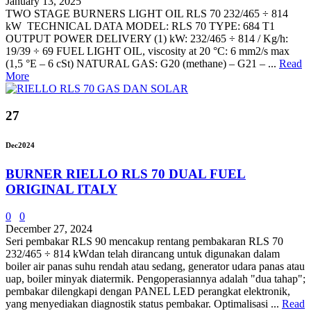
January 13, 2025
TWO STAGE BURNERS LIGHT OIL RLS 70 232/465 ÷ 814
kW TECHNICAL DATA MODEL: RLS 70 TYPE: 684 T1
OUTPUT POWER DELIVERY (1) kW: 232/465 ÷ 814 / Kg/h:
19/39 ÷ 69 FUEL LIGHT OIL, viscosity at 20 °C: 6 mm2/s max
(1,5 °E – 6 cSt) NATURAL GAS: G20 (methane) – G21 – ...
Read
More
27
Dec
2024
BURNER RIELLO RLS 70 DUAL FUEL
ORIGINAL ITALY
0
0
December 27, 2024
Seri pembakar RLS 90 mencakup rentang pembakaran RLS 70
232/465 ÷ 814 kWdan telah dirancang untuk digunakan dalam
boiler air panas suhu rendah atau sedang, generator udara panas atau
uap, boiler minyak diatermik. Pengoperasiannya adalah "dua tahap";
pembakar dilengkapi dengan PANEL LED perangkat elektronik,
yang menyediakan diagnostik status pembakar. Optimalisasi ...
Read