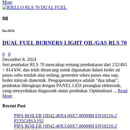
More
08
Dec
2024
DUAL FUEL BURNERS LIGHT OIL/GAS RLS 70
0
0
December 8, 2024
Seri pembakar RLS 70 mencakup rentang pembakaran dari 232/465
÷ 814 kW, dan telah dirancang untuk digunakan dalam boiler air
panas suhu rendah atau sedang, generator udara panas atau uap,
boiler minyak diatermik. Pengoperasiannya adalah "dua tahap";
pembakar dilengkapi dengan PANEL LED perangkat elektronik,
yang menyediakan diagnostik status pembakar. Optimalisasi ...
Read
More
Recent Post
PIPA BOILER OD42.40X4.00X7.000MM EN10216-2
P235GHSA192
PIPA BOILER OD42.40X3.60X7.000MM EN10216-2