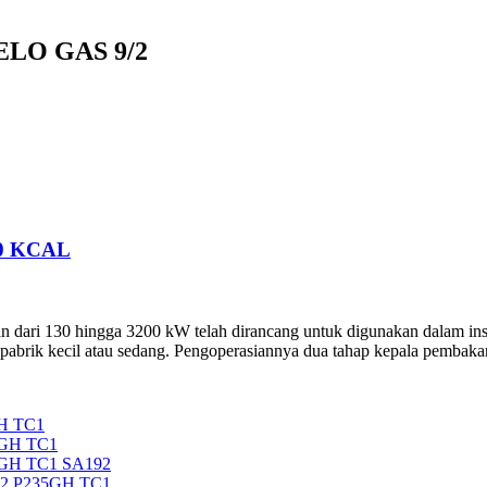
LO GAS 9/2
0 KCAL
ari 130 hingga 3200 kW telah dirancang untuk digunakan dalam instal
i pabrik kecil atau sedang. Pengoperasiannya dua tahap kepala pembakar
H TC1
5GH TC1
5GH TC1 SA192
92 P235GH TC1