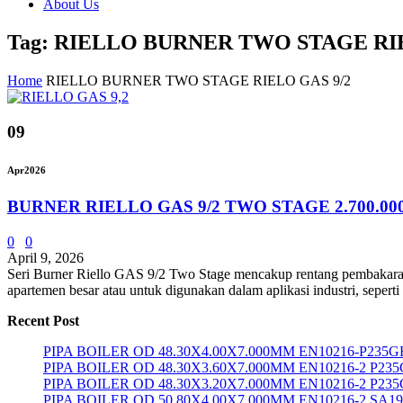
About Us
Tag: RIELLO BURNER TWO STAGE RIE
Home
RIELLO BURNER TWO STAGE RIELO GAS 9/2
09
Apr
2026
BURNER RIELLO GAS 9/2 TWO STAGE 2.700.00
0
0
April 9, 2026
Seri Burner Riello GAS 9/2 Two Stage mencakup rentang pembakaran d
apartemen besar atau untuk digunakan dalam aplikasi industri, sepert
Recent Post
PIPA BOILER OD 48.30X4.00X7.000MM EN10216-P235G
PIPA BOILER OD 48.30X3.60X7.000MM EN10216-2 P23
PIPA BOILER OD 48.30X3.20X7.000MM EN10216-2 P23
PIPA BOILER OD 50.80X4.00X7.000MM EN10216-2 SA1