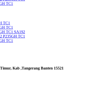
5GH TC1
H TC1
5GH TC1
5GH TC1 SA192
92 P235GH TC1
5GH TC1
 Timur, Kab ,Tangerang Banten 15521