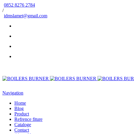
0852 8276 2784
/
idmslamet@gmail.com
Navigation
Home
Blog
Product
Refrence fiture
Cataloge
Contact