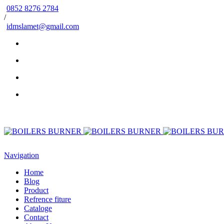
0852 8276 2784
/
idmslamet@gmail.com
Navigation
Home
Blog
Product
Refrence fiture
Cataloge
Contact