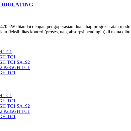
 MODULATING
0 kW ditandai dengan pengoperasian dua tahap progresif atau modula
fleksibilitas kontrol (proses, uap, absorpsi pendingin) di mana dibut
H TC1
5GH TC1
5GH TC1 SA192
92 P235GH TC1
5GH TC1
H TC1
5GH TC1
5GH TC1 SA192
92 P235GH TC1
5GH TC1