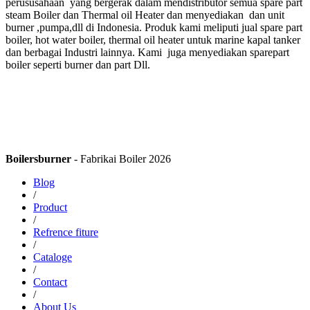
perususahaan yang bergerak dalam mendistributor semua spare part
steam Boiler dan Thermal oil Heater dan menyediakan dan unit
burner ,pumpa,dll di Indonesia. Produk kami meliputi jual spare part
boiler, hot water boiler, thermal oil heater untuk marine kapal tanker
dan berbagai Industri lainnya. Kami juga menyediakan sparepart
boiler seperti burner dan part Dll.
Boilersburner
- Fabrikai Boiler 2026
Blog
/
Product
/
Refrence fiture
/
Cataloge
/
Contact
/
About Us