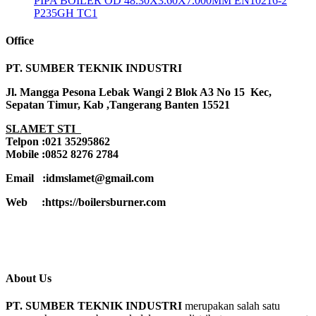
PIPA BOILER OD 48.30X3.60X7.000MM EN10216-2
P235GH TC1
Office
PT. SUMBER TEKNIK INDUSTRI
Jl. Mangga Pesona Lebak Wangi 2 Blok A3 No 15 Kec,
Sepatan Timur, Kab ,Tangerang Banten 15521
SLAMET STI
Telpon :021 35295862
Mobile :0852 8276 2784
Email :idmslamet@gmail.com
Web :https://boilersburner.com
About Us
PT. SUMBER TEKNIK INDUSTRI
merupakan salah satu