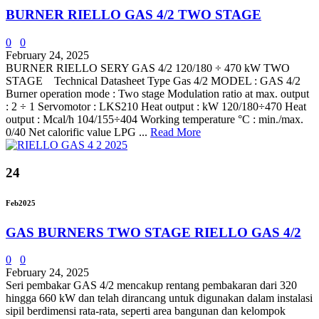
BURNER RIELLO GAS 4/2 TWO STAGE
0
0
February 24, 2025
BURNER RIELLO SERY GAS 4/2 120/180 ÷ 470 kW TWO
STAGE Technical Datasheet Type Gas 4/2 MODEL : GAS 4/2
Burner operation mode : Two stage Modulation ratio at max. output
: 2 ÷ 1 Servomotor : LKS210 Heat output : kW 120/180÷470 Heat
output : Mcal/h 104/155÷404 Working temperature °C : min./max.
0/40 Net calorific value LPG ...
Read More
24
Feb
2025
GAS BURNERS TWO STAGE RIELLO GAS 4/2
0
0
February 24, 2025
Seri pembakar GAS 4/2 mencakup rentang pembakaran dari 320
hingga 660 kW dan telah dirancang untuk digunakan dalam instalasi
sipil berdimensi rata-rata, seperti area bangunan dan kelompok