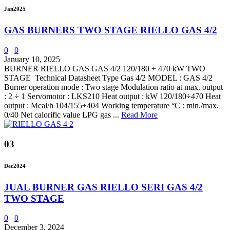
Jan
2025
GAS BURNERS TWO STAGE RIELLO GAS 4/2
0
0
January 10, 2025
BURNER RIELLO GAS GAS 4/2 120/180 ÷ 470 kW TWO
STAGE Technical Datasheet Type Gas 4/2 MODEL : GAS 4/2
Burner operation mode : Two stage Modulation ratio at max. output
: 2 ÷ 1 Servomotor : LKS210 Heat output : kW 120/180÷470 Heat
output : Mcal/h 104/155÷404 Working temperature °C : min./max.
0/40 Net calorific value LPG gas ...
Read More
03
Dec
2024
JUAL BURNER GAS RIELLO SERI GAS 4/2
TWO STAGE
0
0
December 3, 2024