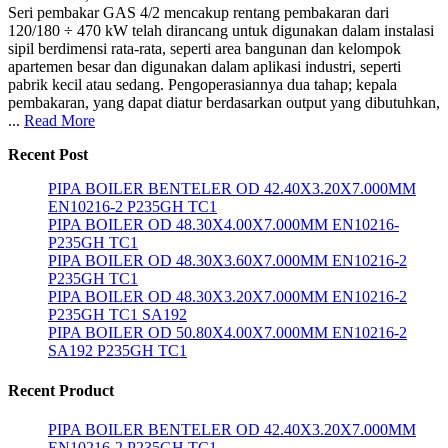
Seri pembakar GAS 4/2 mencakup rentang pembakaran dari
120/180 ÷ 470 kW telah dirancang untuk digunakan dalam instalasi
sipil berdimensi rata-rata, seperti area bangunan dan kelompok
apartemen besar dan digunakan dalam aplikasi industri, seperti
pabrik kecil atau sedang. Pengoperasiannya dua tahap; kepala
pembakaran, yang dapat diatur berdasarkan output yang dibutuhkan,
...
Read More
Recent Post
PIPA BOILER BENTELER OD 42.40X3.20X7.000MM
EN10216-2 P235GH TC1
PIPA BOILER OD 48.30X4.00X7.000MM EN10216-
P235GH TC1
PIPA BOILER OD 48.30X3.60X7.000MM EN10216-2
P235GH TC1
PIPA BOILER OD 48.30X3.20X7.000MM EN10216-2
P235GH TC1 SA192
PIPA BOILER OD 50.80X4.00X7.000MM EN10216-2
SA192 P235GH TC1
Recent Product
PIPA BOILER BENTELER OD 42.40X3.20X7.000MM
EN10216-2 P235GH TC1