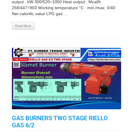
output : kW 300/520÷1050 Heat output : Mcal/h
258/447÷903 Working temperature °C : min./max. 0/40
Net calorific value LPG gas ...
Read More
GAS BURNERS TWO STAGE RIELLO
GAS 6/2