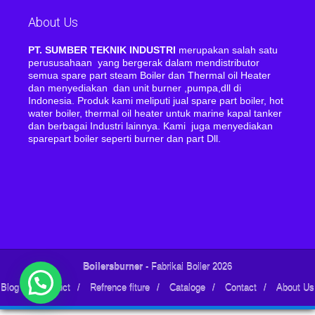
About Us
PT. SUMBER TEKNIK INDUSTRI
merupakan salah satu
perususahaan yang bergerak dalam mendistributor
semua spare part steam Boiler dan Thermal oil Heater
dan menyediakan dan unit burner ,pumpa,dll di
Indonesia. Produk kami meliputi jual spare part boiler, hot
water boiler, thermal oil heater untuk marine kapal tanker
dan berbagai Industri lainnya. Kami juga menyediakan
sparepart boiler seperti burner dan part Dll.
Boilersburner
- Fabrikai Boiler 2026
Blog
/
Product
/
Refrence fiture
/
Cataloge
/
Contact
/
About Us