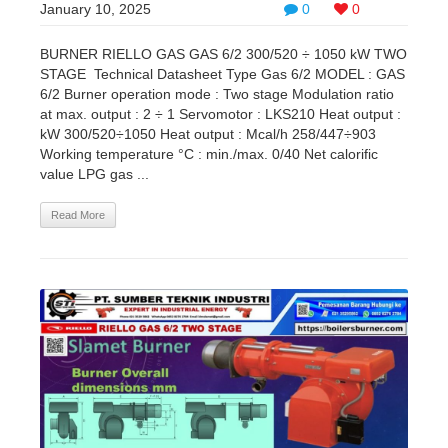
January 10, 2025
0
0
BURNER RIELLO GAS GAS 6/2 300/520 ÷ 1050 kW TWO
STAGE Technical Datasheet Type Gas 6/2 MODEL : GAS
6/2 Burner operation mode : Two stage Modulation ratio
at max. output : 2 ÷ 1 Servomotor : LKS210 Heat output :
kW 300/520÷1050 Heat output : Mcal/h 258/447÷903
Working temperature °C : min./max. 0/40 Net calorific
value LPG gas ...
Read More