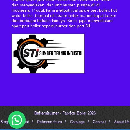
dan menyediakan dan unit burner ,pumpa,dll di
Indonesia. Produk kami meliputi jual spare part boiler, hot
water boiler, thermal oil heater untuk marine kapal tanker
dan berbagai Industri lainnya. Kami juga menyediakan
sparepart boiler seperti burner dan part Dll.
Boilersburner
- Fabrikai Boiler 2026
Blog
/
Product
/
Refrence fiture
/
Cataloge
/
Contact
/
About Us