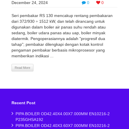
December 24, 2024
0
0
Seri pembakar RS 130 mencakup rentang pembakaran
dari 372/930 ÷ 1512 kW, dan telah dirancang untuk
digunakan dalam boiler air panas suhu rendah atau
sedang, boiler udara panas atau uap, boiler minyak
diatermik. Pengoperasiannya adalah "progresif dua
tahap"; pembakar dilengkapi dengan kotak kontrol
pengaman pembakar berbasis mikroprosesor yang
memberikan indikasi ...
Read More
Recent Post
PIPA BOILER OD42.40X4.00X7.000MM EN10216-2
P235GHSA192
PIPA BOILER OD42.40X3.60X7.000MM EN10216-2