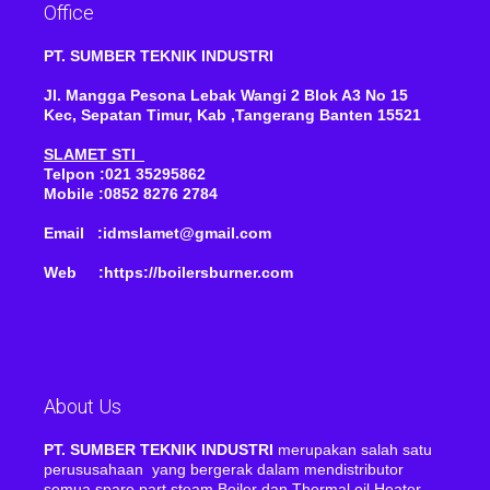
Office
PT. SUMBER TEKNIK INDUSTRI
Jl. Mangga Pesona Lebak Wangi 2 Blok A3 No 15
Kec, Sepatan Timur, Kab ,Tangerang Banten 15521
SLAMET STI
Telpon :021 35295862
Mobile :0852 8276 2784
Email :idmslamet@gmail.com
Web :https://boilersburner.com
About Us
PT. SUMBER TEKNIK INDUSTRI
merupakan salah satu
perususahaan yang bergerak dalam mendistributor
semua spare part steam Boiler dan Thermal oil Heater