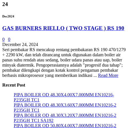
24
Dec
2024
GAS BURNERS RIELLO ( TWO STAGE ) RS 190
0
0
December 24, 2024
Seri pembakar RS mencakup rentang pembakaran RS 190 470/1279
÷ 2290 kW, dan telah dirancang untuk digunakan dalam boiler air
panas suhu rendah atau sedang, boiler udara panas atau uap, boiler
minyak diatermik. Pengoperasiannya adalah "progresif dua tahap";
pembakar dilengkapi dengan kotak kontrol pengaman pembakar
berbasis mikroprosesor yang memberikan indikasi ...
Read More
Recent Post
PIPA BOILER OD 48.30X4.00X7.000MM EN10216-
P235GH TC1
PIPA BOILER OD 48.30X3.60X7.000MM EN10216-2
P235GH TC1
PIPA BOILER OD 48.30X3.20X7.000MM EN10216-2
P235GH TC1 SA192
PIPA BOILER OD 50.80X4.00X7.000MM EN10216-2