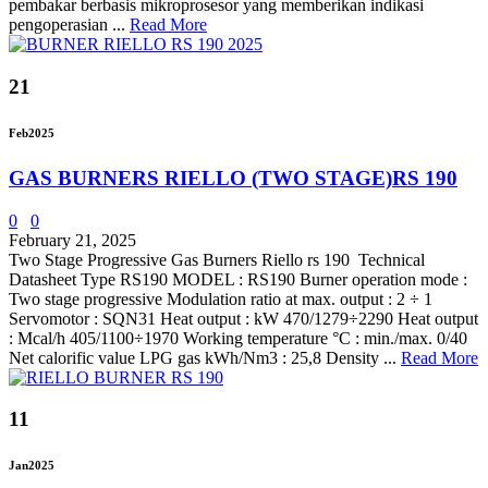
pembakar berbasis mikroprosesor yang memberikan indikasi
pengoperasian ...
Read More
21
Feb
2025
GAS BURNERS RIELLO (TWO STAGE)RS 190
0
0
February 21, 2025
Two Stage Progressive Gas Burners Riello rs 190 Technical
Datasheet Type RS190 MODEL : RS190 Burner operation mode :
Two stage progressive Modulation ratio at max. output : 2 ÷ 1
Servomotor : SQN31 Heat output : kW 470/1279÷2290 Heat output
: Mcal/h 405/1100÷1970 Working temperature °C : min./max. 0/40
Net calorific value LPG gas kWh/Nm3 : 25,8 Density ...
Read More
11
Jan
2025