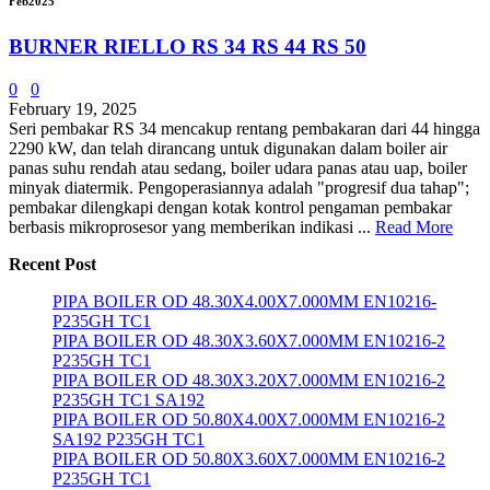
Feb
2025
BURNER RIELLO RS 34 RS 44 RS 50
0
0
February 19, 2025
Seri pembakar RS 34 mencakup rentang pembakaran dari 44 hingga
2290 kW, dan telah dirancang untuk digunakan dalam boiler air
panas suhu rendah atau sedang, boiler udara panas atau uap, boiler
minyak diatermik. Pengoperasiannya adalah "progresif dua tahap";
pembakar dilengkapi dengan kotak kontrol pengaman pembakar
berbasis mikroprosesor yang memberikan indikasi ...
Read More
Recent Post
PIPA BOILER OD 48.30X4.00X7.000MM EN10216-
P235GH TC1
PIPA BOILER OD 48.30X3.60X7.000MM EN10216-2
P235GH TC1
PIPA BOILER OD 48.30X3.20X7.000MM EN10216-2
P235GH TC1 SA192
PIPA BOILER OD 50.80X4.00X7.000MM EN10216-2
SA192 P235GH TC1
PIPA BOILER OD 50.80X3.60X7.000MM EN10216-2
P235GH TC1