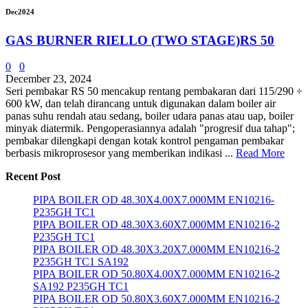
Dec
2024
GAS BURNER RIELLO (TWO STAGE)RS 50
0
0
December 23, 2024
Seri pembakar RS 50 mencakup rentang pembakaran dari 115/290 ÷
600 kW, dan telah dirancang untuk digunakan dalam boiler air
panas suhu rendah atau sedang, boiler udara panas atau uap, boiler
minyak diatermik. Pengoperasiannya adalah "progresif dua tahap";
pembakar dilengkapi dengan kotak kontrol pengaman pembakar
berbasis mikroprosesor yang memberikan indikasi ...
Read More
Recent Post
PIPA BOILER OD 48.30X4.00X7.000MM EN10216-
P235GH TC1
PIPA BOILER OD 48.30X3.60X7.000MM EN10216-2
P235GH TC1
PIPA BOILER OD 48.30X3.20X7.000MM EN10216-2
P235GH TC1 SA192
PIPA BOILER OD 50.80X4.00X7.000MM EN10216-2
SA192 P235GH TC1
PIPA BOILER OD 50.80X3.60X7.000MM EN10216-2