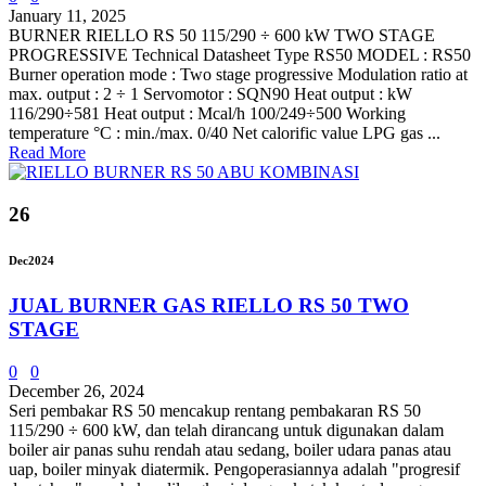
January 11, 2025
BURNER RIELLO RS 50 115/290 ÷ 600 kW TWO STAGE
PROGRESSIVE Technical Datasheet Type RS50 MODEL : RS50
Burner operation mode : Two stage progressive Modulation ratio at
max. output : 2 ÷ 1 Servomotor : SQN90 Heat output : kW
116/290÷581 Heat output : Mcal/h 100/249÷500 Working
temperature °C : min./max. 0/40 Net calorific value LPG gas ...
Read More
26
Dec
2024
JUAL BURNER GAS RIELLO RS 50 TWO
STAGE
0
0
December 26, 2024
Seri pembakar RS 50 mencakup rentang pembakaran RS 50
115/290 ÷ 600 kW, dan telah dirancang untuk digunakan dalam
boiler air panas suhu rendah atau sedang, boiler udara panas atau
uap, boiler minyak diatermik. Pengoperasiannya adalah "progresif