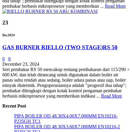
dua tahap"; pembakar dilengkapi dengan kotak kontrol pengaman
pembakar berbasis mikroprosesor yang memberikan ...
Read More
23
Dec
2024
GAS BURNER RIELLO (TWO STAGE)RS 50
0
0
December 23, 2024
Seri pembakar RS 50 mencakup rentang pembakaran dari 115/290 ÷
600 kW, dan telah dirancang untuk digunakan dalam boiler air
panas suhu rendah atau sedang, boiler udara panas atau uap, boiler
minyak diatermik. Pengoperasiannya adalah "progresif dua tahap";
pembakar dilengkapi dengan kotak kontrol pengaman pembakar
berbasis mikroprosesor yang memberikan indikasi ...
Read More
Recent Post
PIPA BOILER OD 48.30X4.00X7.000MM EN10216-
P235GH TC1
PIPA BOILER OD 48.30X3.60X7.000MM EN10216-2
P235GH TC1