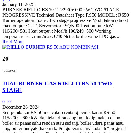
January 11, 2025
BURNER RIELLO RS 50 115/290 ÷ 600 kW TWO STAGE
PROGRESSIVE Technical Datasheet Type RS50 MODEL : RS50
Burner operation mode : Two stage progressive Modulation ratio at
max. output : 2 ÷ 1 Servomotor : SQN90 Heat output : kW
116/290÷581 Heat output : Mcal/h 100/249÷500 Working
temperature °C : min./max. 0/40 Net calorific value LPG gas ...
Read More
26
Dec
2024
JUAL BURNER GAS RIELLO RS 50 TWO
STAGE
0
0
December 26, 2024
Seri pembakar RS 50 mencakup rentang pembakaran RS 50
115/290 ÷ 600 kW, dan telah dirancang untuk digunakan dalam
boiler air panas suhu rendah atau sedang, boiler udara panas atau
uap, boiler minyak diatermik. Pengoperasiannya adalah "progresif