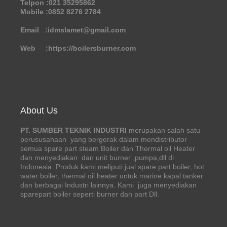
Telpon :021 35295862
Mobile :0852 8276 2784
Email :idmslamet@gmail.com
Web :https://boilersburner.com
About Us
PT. SUMBER TEKNIK INDUSTRI
merupakan salah satu
perususahaan yang bergerak dalam mendistributor
semua spare part steam Boiler dan Thermal oil Heater
dan menyediakan dan unit burner ,pumpa,dll di
Indonesia. Produk kami meliputi jual spare part boiler, hot
water boiler, thermal oil heater untuk marine kapal tanker
dan berbagai Industri lainnya. Kami juga menyediakan
sparepart boiler seperti burner dan part Dll.