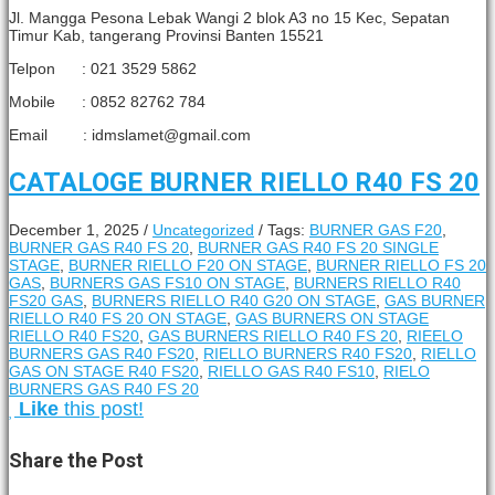
Jl. Mangga Pesona Lebak Wangi 2 blok A3 no 15 Kec, Sepatan
Timur Kab, tangerang Provinsi Banten 15521
Telpon : 021 3529 5862
Mobile : 0852 82762 784
Email : idmslamet@gmail.com
CATALOGE BURNER RIELLO R40 FS 20
December 1, 2025
/
Uncategorized
/
Tags:
BURNER GAS F20
,
BURNER GAS R40 FS 20
,
BURNER GAS R40 FS 20 SINGLE
STAGE
,
BURNER RIELLO F20 ON STAGE
,
BURNER RIELLO FS 20
GAS
,
BURNERS GAS FS10 ON STAGE
,
BURNERS RIELLO R40
FS20 GAS
,
BURNERS RIELLO R40 G20 ON STAGE
,
GAS BURNER
RIELLO R40 FS 20 ON STAGE
,
GAS BURNERS ON STAGE
RIELLO R40 FS20
,
GAS BURNERS RIELLO R40 FS 20
,
RIEELO
BURNERS GAS R40 FS20
,
RIELLO BURNERS R40 FS20
,
RIELLO
GAS ON STAGE R40 FS20
,
RIELLO GAS R40 FS10
,
RIELO
BURNERS GAS R40 FS 20
Like
this post!
Share
the Post