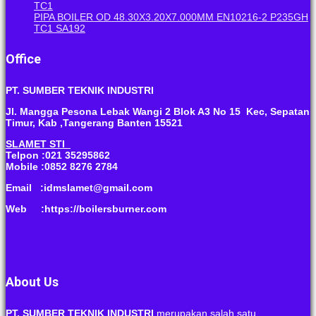
TC1
PIPA BOILER OD 48.30X3.20X7.000MM EN10216-2 P235GH
TC1 SA192
Office
PT. SUMBER TEKNIK INDUSTRI
Jl. Mangga Pesona Lebak Wangi 2 Blok A3 No 15 Kec, Sepatan
Timur, Kab ,Tangerang Banten 15521
SLAMET STI
Telpon :021 35295862
Mobile :0852 8276 2784
Email :idmslamet@gmail.com
Web :https://boilersburner.com
About Us
PT. SUMBER TEKNIK INDUSTRI
merupakan salah satu