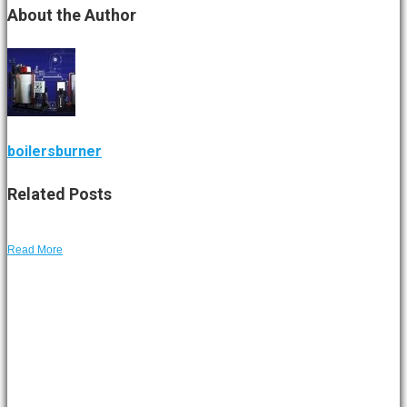
About
the Author
boilersburner
Related
Posts
Read More