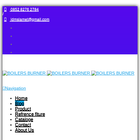
0852 8276 2784
/
idmslamet@gmail.com
Navigation
Home
Blog
Product
Refrence fiture
Cataloge
Contact
About Us