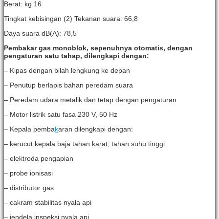
Berat: kg 16
Tingkat kebisingan (2) Tekanan suara: 66,8
Daya suara dB(A): 78,5
Pembakar gas monoblok, sepenuhnya otomatis, dengan
pengaturan satu tahap, dilengkapi dengan:
– Kipas dengan bilah lengkung ke depan
– Penutup berlapis bahan peredam suara
– Peredam udara metalik dan tetap dengan pengaturan
– Motor listrik satu fasa 230 V, 50 Hz
– Kepala pemba
k
aran dilengkapi dengan:
– kerucut kepala baja tahan karat, tahan suhu tinggi
– elektroda pengapian
– probe ionisasi
– distributor gas
– cakram stabilitas nyala api
– jendela inspeksi nyala api