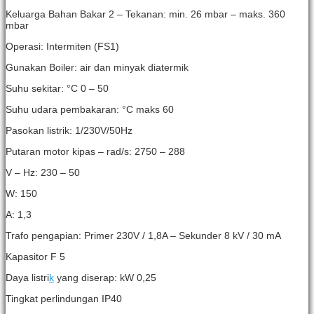
Keluarga Bahan Bakar 2 – Tekanan: min. 26 mbar – maks. 360
mbar
Operasi: Intermiten (FS1)
Gunakan Boiler: air dan minyak diatermik
Suhu sekitar:
°C 0
– 50
Suhu udara pembakaran:
°C maks 60
Pasokan listrik: 1/230V/50Hz
Putaran motor kipas
– rad/s: 2750 – 288
V – Hz: 230 – 50
W: 150
A: 1,3
Trafo pengapian: Primer 230V / 1,8A – Sekunder 8 kV / 30 mA
Kapasitor F 5
Daya listri
k
yang diserap: kW 0,25
Tingkat perlindungan IP40