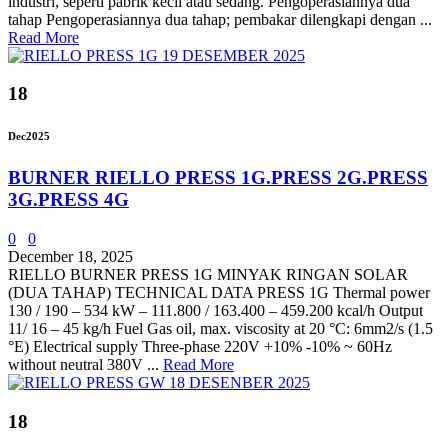
industri, seperti pabrik kecil atau sedang. Pengoperasiannya dua
tahap Pengoperasiannya dua tahap; pembakar dilengkapi dengan ...
Read More
18
Dec
2025
BURNER RIELLO PRESS 1G.PRESS 2G.PRESS
3G.PRESS 4G
0
0
December 18, 2025
RIELLO BURNER PRESS 1G MINYAK RINGAN SOLAR
(DUA TAHAP) TECHNICAL DATA PRESS 1G Thermal power
130 / 190 – 534 kW – 111.800 / 163.400 – 459.200 kcal/h Output
11/ 16 – 45 kg/h Fuel Gas oil, max. viscosity at 20 °C: 6mm2/s (1.5
°E) Electrical supply Three-phase 220V +10% -10% ~ 60Hz
without neutral 380V ...
Read More
18