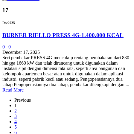
17
Dec
2025
BURNER RIELLO PRESS 4G-1.400.000 KCAL
0
0
December 17, 2025
Seri pembakar PRESS 4G mencakup rentang pembakaran dari 830
hingga 1660 kW dan telah dirancang untuk digunakan dalam
instalasi sipil dengan dimensi rata-rata, seperti area bangunan dan
kelompok apartemen besar atau untuk digunakan dalam aplikasi
industri, seperti pabrik kecil atau sedang. Pengoperasiannya dua
tahap Pengoperasiannya dua tahap; pembakar dilengkapi dengan ...
Read More
Previous
1
2
3
4
5
6