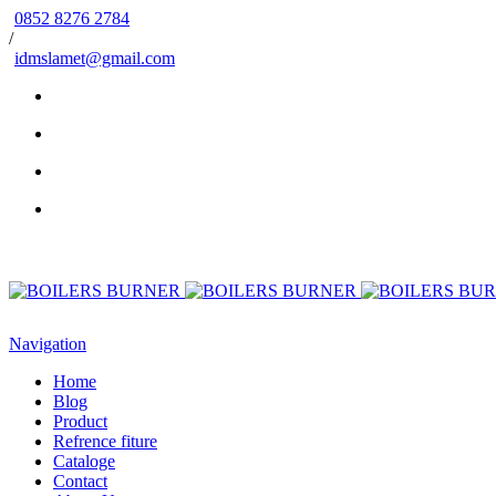
0852 8276 2784
/
idmslamet@gmail.com
Navigation
Home
Blog
Product
Refrence fiture
Cataloge
Contact