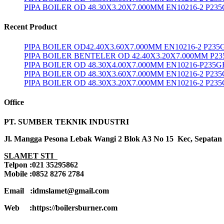
PIPA BOILER OD 48.30X3.20X7.000MM EN10216-2 P23
Recent Product
PIPA BOILER OD42.40X3.60X7.000MM EN10216-2 P235
PIPA BOILER BENTELER OD 42.40X3.20X7.000MM P2
PIPA BOILER OD 48.30X4.00X7.000MM EN10216-P235G
PIPA BOILER OD 48.30X3.60X7.000MM EN10216-2 P23
PIPA BOILER OD 48.30X3.20X7.000MM EN10216-2 P23
Office
PT. SUMBER TEKNIK INDUSTRI
Jl. Mangga Pesona Lebak Wangi 2 Blok A3 No 15 Kec, Sepatan
SLAMET STI
Telpon :021 35295862
Mobile :0852 8276 2784
Email :idmslamet@gmail.com
Web :https://boilersburner.com