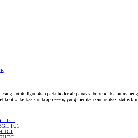
GE
ng untuk digunakan pada boiler air panas suhu rendah atau menengah,
l kontrol berbasis mikroprosesor, yang memberikan indikasi status bur
GH TC1
35GH TC1
H TC1
5GH TC1