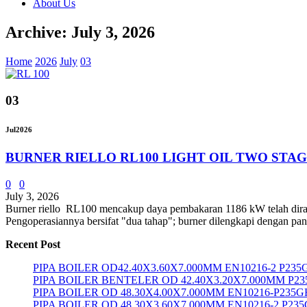
About Us
Archive: July 3, 2026
Home
2026
July
03
03
Jul
2026
BURNER RIELLO RL100 LIGHT OIL TWO STA
0
0
July 3, 2026
Burner riello RL100 mencakup daya pembakaran 1186 kW telah diranca
Pengoperasiannya bersifat "dua tahap"; burner dilengkapi dengan pane
Recent Post
PIPA BOILER OD42.40X3.60X7.000MM EN10216-2 P235
PIPA BOILER BENTELER OD 42.40X3.20X7.000MM P2
PIPA BOILER OD 48.30X4.00X7.000MM EN10216-P235G
PIPA BOILER OD 48.30X3.60X7.000MM EN10216-2 P23