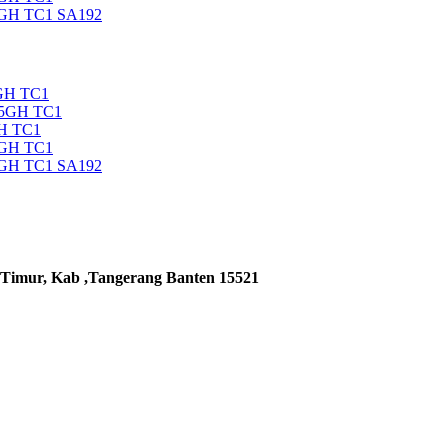
5GH TC1 SA192
GH TC1
35GH TC1
H TC1
5GH TC1
5GH TC1 SA192
 Timur, Kab ,Tangerang Banten 15521