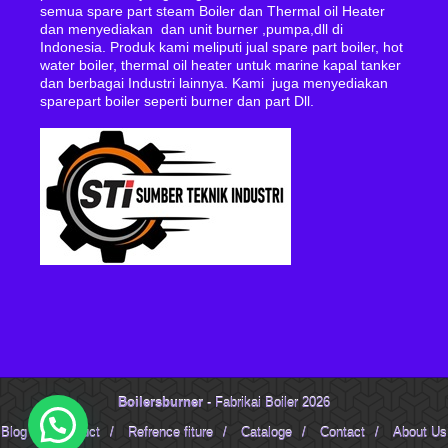
semua spare part steam Boiler dan Thermal oil Heater
dan menyediakan dan unit burner ,pumpa,dll di
Indonesia. Produk kami meliputi jual spare part boiler, hot
water boiler, thermal oil heater untuk marine kapal tanker
dan berbagai Industri lainnya. Kami juga menyediakan
sparepart boiler seperti burner dan part Dll.
Boilersburner
- Fabrikai Boiler 2026
Blog
/
Product
/
Refrence fiture
/
Cataloge
/
Contact
/
About Us