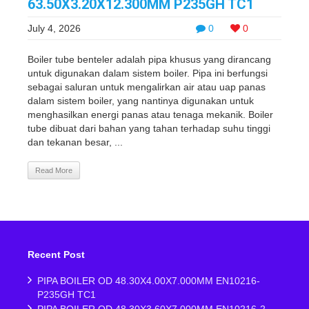
63.50X3.20X12.300MM P235GH TC1
July 4, 2026
0
0
Boiler tube benteler adalah pipa khusus yang dirancang
untuk digunakan dalam sistem boiler. Pipa ini berfungsi
sebagai saluran untuk mengalirkan air atau uap panas
dalam sistem boiler, yang nantinya digunakan untuk
menghasilkan energi panas atau tenaga mekanik. Boiler
tube dibuat dari bahan yang tahan terhadap suhu tinggi
dan tekanan besar, ...
Read More
Recent Post
PIPA BOILER OD 48.30X4.00X7.000MM EN10216-
P235GH TC1