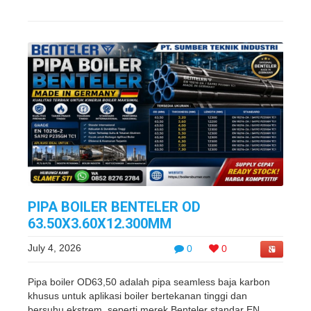
PIPA BOILER BENTELER OD
63.50X3.60X12.300MM
July 4, 2026
0
0
Pipa boiler OD63,50 adalah pipa seamless baja karbon
khusus untuk aplikasi boiler bertekanan tinggi dan
bersuhu ekstrem, seperti merek Benteler standar EN