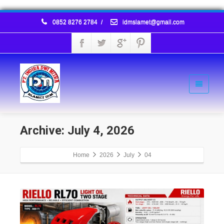
0852 8276 2784
/
idmslamet@gmail.com
Archive: July 4, 2026
Home
2026
July
04