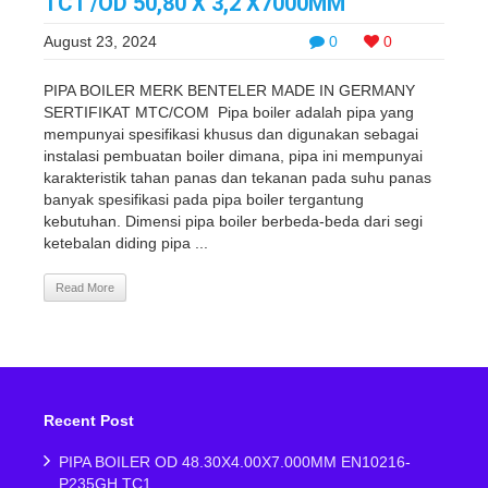
TC1 /OD 50,80 X 3,2 X7000MM
August 23, 2024
0
0
PIPA BOILER MERK BENTELER MADE IN GERMANY
SERTIFIKAT MTC/COM Pipa boiler adalah pipa yang
mempunyai spesifikasi khusus dan digunakan sebagai
instalasi pembuatan boiler dimana, pipa ini mempunyai
karakteristik tahan panas dan tekanan pada suhu panas
banyak spesifikasi pada pipa boiler tergantung
kebutuhan. Dimensi pipa boiler berbeda-beda dari segi
ketebalan diding pipa ...
Read More
Recent Post
PIPA BOILER OD 48.30X4.00X7.000MM EN10216-
P235GH TC1