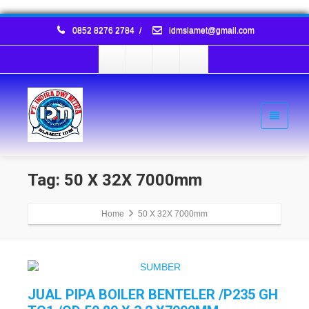
0852 8276 2784
/
idmslamet@gmail.com
Tag: 50 X 32X 7000mm
Home
50 X 32X 7000mm
JUAL PIPA BOILER BENTELER /P235 GH