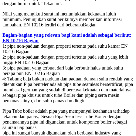
dengan huruf untuk ‘Tekanan’.
Nilai yang mengikuti surat ini menunjukkan kekuatan luluh
minimum. Penunjukan surat berikutnya memberikan informasi
tambahan. EN 10216 terdiri dari beberapaBagian
Bagian-bagian yang relevan bagi kami adalah sebagai berikut:
EN 10216 Bagian
1: pipa non-paduan dengan properti tertentu pada suhu kamar EN
10216 Bagian
2: pipa non-paduan dengan properti tertentu pada suhu yang lebih
tinggi EN 10216 Bagian
3: pipa paduan yang terbuat dari baja berbutir halus untuk suhu
berapa pun EN 10216 Bagian
4: Tabung baja bukan paduan dan paduan dengan suhu rendah yang
ditentukan Pipa benteler adalah pipa tube seamless bersertificat, pipa
brand asal german yang sudah di percaya kekuatan dan materialnya
sebagai pipa khusus untuk tube Boiler dan piping serta mesin
pemanas lainya, dari suhu panas dan dingin.
Pipa Tube boiler adalah pipa yang mempunyai ketahanan terhadap
tekanan dan panas, Sesuai Pipa Seamless Tube Boiler dengan
penamaannya pipa ini digunakan untuk komponen boiler sebagai
saluran uap panas.
pipa ini sangat banyak digunakan oleh berbagai industry yang