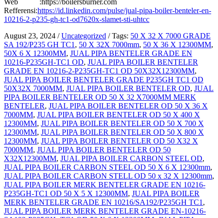
Web :https://boilersburner.com
Refferensi:
https://id.linkedin.com/pulse/jual-pipa-boiler-benteler-en-
10216-2-p235-gh-tc1-od7620x-slamet-sti-uhtcc
August 23, 2024
/
Uncategorized
/
Tags:
50 X 32 X 7000 GRADE
SA 192/P235 GH TC1
,
50 X 32X 7000mm
,
50 X 36 X 12300MM
,
50X 6 X 12300MM
,
JUAL PIPA BENTELER GRADE EN
10216-P235GH-TC1 OD
,
JUAL PIPA BOILER BENTELER
GRADE EN 10216-2-P235GH-TC1 OD 50X32X12300MM
,
JUAL PIPA BOILER BENTELER GRADE P235GH TC1 OD
50X32X 7000MM
,
JUAL PIPA BOILER BENTELER OD
,
JUAL
PIPA BOILER BENTELER OD 50 X 32 X7000MM MERK
BENTELER
,
JUAL PIPA BOILER BENTELER OD 50 X 36 X
7000MM
,
JUAL PIPA BOILER BENTELER OD 50 X 400 X
12300MM
,
JUAL PIPA BOILER BENTELER OD 50 X 700 X
12300MM
,
JUAL PIPA BOILER BENTELER OD 50 X 800 X
12300MM
,
JUAL PIPA BOILER BENTELER OD 50 X32 X
7000MM
,
JUAL PIPA BOILER BENTELER OD 50
X32X12300MM
,
JUAL PIPA BOILER CARBON STEEL OD
,
JUAL PIPA BOILER CARBON STEEL OD 50 X 6 X 12300mm
,
JUAL PIPA BOILER CARBON STELL OD 50 x 32 X 12300mm
,
JUAL PIPA BOILER MERK BENTELER GRADE EN 10216-
P235GH-TC1 OD 50 X 5 X 12300MM
,
JUAL PIPA BOILER
MERK BENTELER GRADE EN 10216/SA192/P235GH TC1
,
JUAL PIPA BOILER MERK BENTELER GRADE EN-10216-