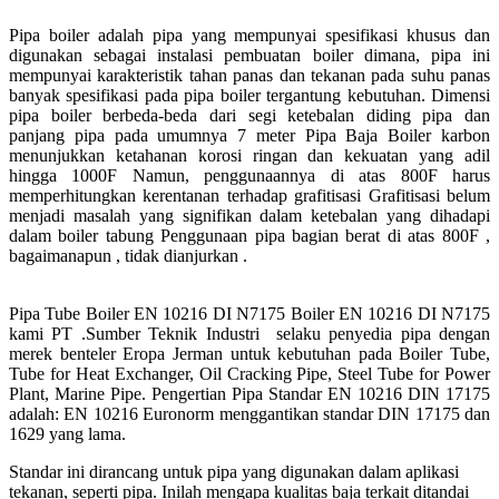
Pipa boiler adalah pipa yang mempunyai spesifikasi khusus dan
digunakan sebagai instalasi pembuatan boiler dimana, pipa ini
mempunyai karakteristik tahan panas dan tekanan pada suhu panas
banyak spesifikasi pada pipa boiler tergantung kebutuhan. Dimensi
pipa boiler berbeda-beda dari segi ketebalan diding pipa dan
panjang pipa pada umumnya 7 meter Pipa Baja Boiler karbon
menunjukkan ketahanan korosi ringan dan kekuatan yang adil
hingga 1000F Namun, penggunaannya di atas 800F harus
memperhitungkan kerentanan terhadap grafitisasi Grafitisasi belum
menjadi masalah yang signifikan dalam ketebalan yang dihadapi
dalam boiler tabung Penggunaan pipa bagian berat di atas 800F ,
bagaimanapun , tidak dianjurkan .
Pipa Tube Boiler EN 10216 DI N7175 Boiler EN 10216 DI N7175
kami PT .Sumber Teknik Industri selaku penyedia pipa dengan
merek benteler Eropa Jerman untuk kebutuhan pada Boiler Tube,
Tube for Heat Exchanger, Oil Cracking Pipe, Steel Tube for Power
Plant, Marine Pipe. Pengertian Pipa Standar EN 10216 DIN 17175
adalah: EN 10216 Euronorm menggantikan standar DIN 17175 dan
1629 yang lama.
Standar ini dirancang untuk pipa yang digunakan dalam aplikasi
tekanan, seperti pipa. Inilah mengapa kualitas baja terkait ditandai