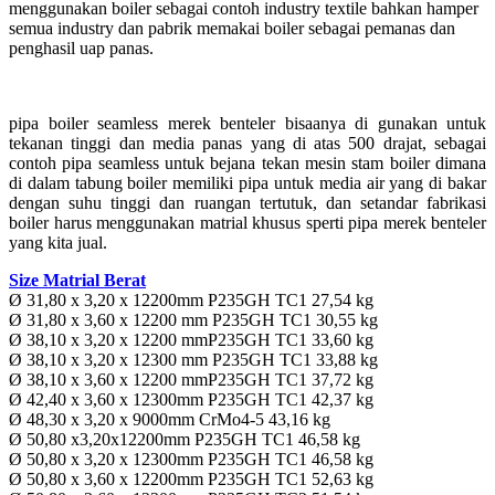
menggunakan boiler sebagai contoh industry textile bahkan hamper
semua industry dan pabrik memakai boiler sebagai pemanas dan
penghasil uap panas.
pipa boiler seamless merek benteler bisaanya di gunakan untuk
tekanan tinggi dan media panas yang di atas 500 drajat, sebagai
contoh pipa seamless untuk bejana tekan mesin stam boiler dimana
di dalam tabung boiler memiliki pipa untuk media air yang di bakar
dengan suhu tinggi dan ruangan tertutuk, dan setandar fabrikasi
boiler harus menggunakan matrial khusus sperti pipa merek benteler
yang kita jual.
Size Matrial Berat
Ø 31,80 x 3,20 x 12200mm P235GH TC1 27,54 kg
Ø 31,80 x 3,60 x 12200 mm P235GH TC1 30,55 kg
Ø 38,10 x 3,20 x 12200 mmP235GH TC1 33,60 kg
Ø 38,10 x 3,20 x 12300 mm P235GH TC1 33,88 kg
Ø 38,10 x 3,60 x 12200 mmP235GH TC1 37,72 kg
Ø 42,40 x 3,60 x 12300mm P235GH TC1 42,37 kg
Ø 48,30 x 3,20 x 9000mm CrMo4-5 43,16 kg
Ø 50,80 x3,20x12200mm P235GH TC1 46,58 kg
Ø 50,80 x 3,20 x 12300mm P235GH TC1 46,58 kg
Ø 50,80 x 3,60 x 12200mm P235GH TC1 52,63 kg