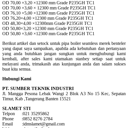
OD 70,00 ×3,20 ×12300 mm Grade P235GH TC1
OD 70,00 ×3,60 × 12300 mm Grade P235GH TC1
OD 76,10 ×5,00 ×12300 mm Grade P235GH TC1
OD 76,20×4,00 ×12300 mm Grade P235GH TC1
OD 48,30×4,00 ×12300mm Grade P235GH TC1
OD 50,80×3,20 ×12300 mm Grade P235GH TC1
OD 50,80 ×3,60 ×12300 mm Grade P235GH TC1
Berikut artikel dan setock untuk pipa boiler seamless merek benteler
yang dapat saya sampaikan, apabila ada kebutuhan dan pertanyaan
yang anda butuhkan jangan sungkan untuk menghubungi kami
kembali, after sales kami utamakan stanbey setiap saat untuk
melayani anda, trimakasih atas kunjungan anda dan salam sukses
buat kita semua.
Hubungi Kami
PT. SUMBER TEKNIK INDUSTRI
Jl. Mangga Pesona Lebak Wangi 2 Blok A3 No 15 Kec, Sepatan
Timur, Kab ,Tangerang Banten 15521
SLAMET STI
Telpon :021 35295862
Phone :0852 8276 2784
Email :idmslamet@gmail.com