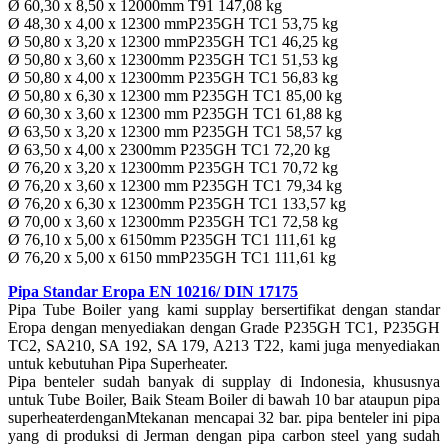
Ø 60,30 x 8,50 x 12000mm T91 147,08 kg
Ø 48,30 x 4,00 x 12300 mmP235GH TC1 53,75 kg
Ø 50,80 x 3,20 x 12300 mmP235GH TC1 46,25 kg
Ø 50,80 x 3,60 x 12300mm P235GH TC1 51,53 kg
Ø 50,80 x 4,00 x 12300mm P235GH TC1 56,83 kg
Ø 50,80 x 6,30 x 12300 mm P235GH TC1 85,00 kg
Ø 60,30 x 3,60 x 12300 mm P235GH TC1 61,88 kg
Ø 63,50 x 3,20 x 12300 mm P235GH TC1 58,57 kg
Ø 63,50 x 4,00 x 2300mm P235GH TC1 72,20 kg
Ø 76,20 x 3,20 x 12300mm P235GH TC1 70,72 kg
Ø 76,20 x 3,60 x 12300 mm P235GH TC1 79,34 kg
Ø 76,20 x 6,30 x 12300mm P235GH TC1 133,57 kg
Ø 70,00 x 3,60 x 12300mm P235GH TC1 72,58 kg
Ø 76,10 x 5,00 x 6150mm P235GH TC1 111,61 kg
Ø 76,20 x 5,00 x 6150 mmP235GH TC1 111,61 kg
Pipa Standar Eropa EN 10216/ DIN 17175
Pipa Tube Boiler yang kami supplay bersertifikat dengan standar
Eropa dengan menyediakan dengan Grade P235GH TC1, P235GH
TC2, SA210, SA 192, SA 179, A213 T22, kami juga menyediakan
untuk kebutuhan Pipa Superheater.
Pipa benteler sudah banyak di supplay di Indonesia, khususnya
untuk Tube Boiler, Baik Steam Boiler di bawah 10 bar ataupun pipa
superheaterdenganMtekanan mencapai 32 bar. pipa benteler ini pipa
yang di produksi di Jerman dengan pipa carbon steel yang sudah