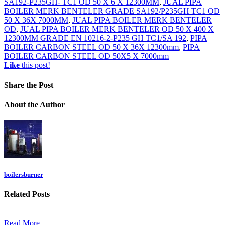
SA192-P235GH- TC1 OD 50 X 6 X 12300MM
,
JUAL PIPA
BOILER MERK BENTELER GRADE SA192/P235GH TC1 OD
50 X 36X 7000MM
,
JUAL PIPA BOILER MERK BENTELER
OD
,
JUAL PIPA BOILER MERK BENTELER OD 50 X 400 X
12300MM GRADE EN 10216-2-P235 GH TC1/SA 192
,
PIPA
BOILER CARBON STEEL OD 50 X 36X 12300mm
,
PIPA
BOILER CARBON STEEL OD 50X5 X 7000mm
Like
this post!
Share
the Post
About
the Author
boilersburner
Related
Posts
Read More