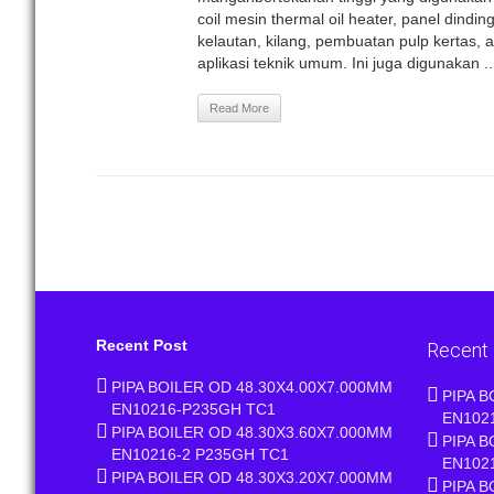
coil mesin thermal oil heater, panel dindin
kelautan, kilang, pembuatan pulp kertas, a
aplikasi teknik umum. Ini juga digunakan ..
Read More
Recent Post
Recent
PIPA BOILER OD 48.30X4.00X7.000MM
PIPA B
EN10216-P235GH TC1
EN102
PIPA BOILER OD 48.30X3.60X7.000MM
PIPA B
EN10216-2 P235GH TC1
EN102
PIPA BOILER OD 48.30X3.20X7.000MM
PIPA B