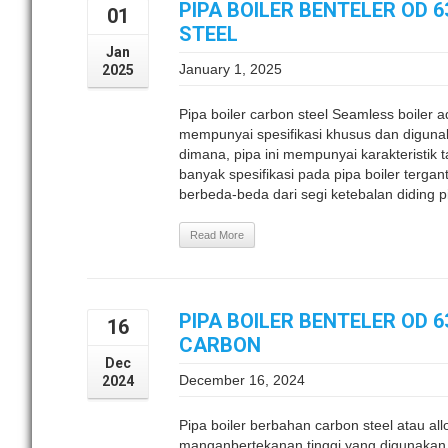
PIPA BOILER BENTELER OD 
01
STEEL
Jan
January 1, 2025
2025
Pipa boiler carbon steel Seamless boiler
mempunyai spesifikasi khusus dan digunak
dimana, pipa ini mempunyai karakteristik
banyak spesifikasi pada pipa boiler terga
berbeda-beda dari segi ketebalan diding pi
Read More
PIPA BOILER BENTELER OD 63
16
CARBON
Dec
December 16, 2024
2024
Pipa boiler berbahan carbon steel atau all
manganbertekanan tinggi yang digunakan 