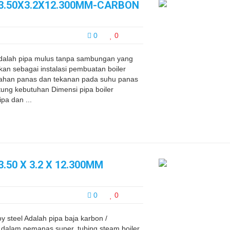
63.50X3.2X12.300MM-CARBON
0
0
 adalah pipa mulus tanpa sambungan yang
an sebagai instalasi pembuatan boiler
 tahan panas dan tekanan pada suhu panas
ntung kebutuhan Dimensi pipa boiler
pa dan ...
.50 X 3.2 X 12.300MM
0
0
oy steel Adalah pipa baja karbon /
dalam pemanas super, tubing steam boiler,