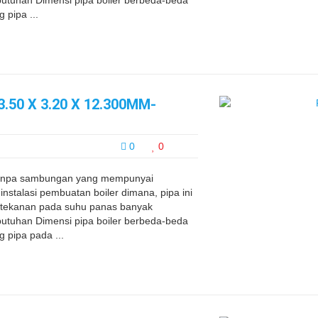
ebutuhan Dimensi pipa boiler berbeda-beda
 pipa ...
.50 X 3.20 X 12.300MM-
0
0
 tanpa sambungan yang mempunyai
instalasi pembuatan boiler dimana, pipa ini
n tekanan pada suhu panas banyak
ebutuhan Dimensi pipa boiler berbeda-beda
g pipa pada ...