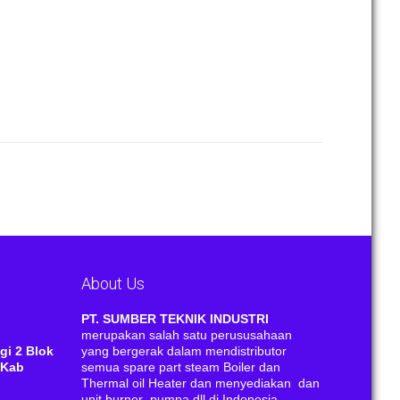
About Us
RI
PT. SUMBER TEKNIK INDUSTRI
merupakan salah satu perususahaan
gi 2 Blok
yang bergerak dalam mendistributor
 Kab
semua spare part steam Boiler dan
Thermal oil Heater dan menyediakan dan
unit burner ,pumpa,dll di Indonesia.