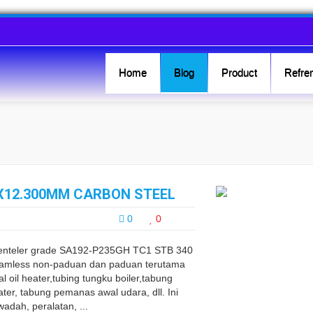
Home
Blog
Product
Refren
0 X12.300MM CARBON STEEL
0
0
 benteler grade SA192-P235GH TC1 STB 340
eamless non-paduan dan paduan terutama
l oil heater,tubing tungku boiler,tabung
ter, tabung pemanas awal udara, dll. Ini
adah, peralatan, ...