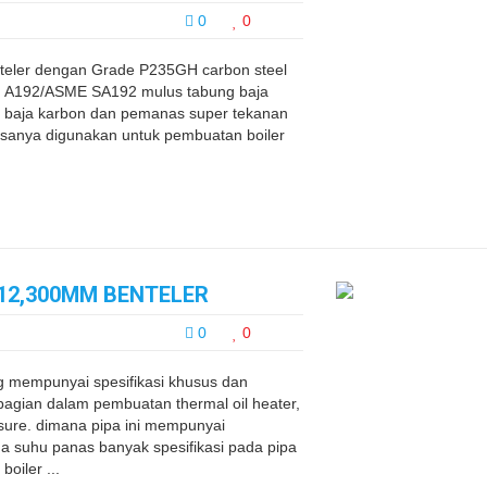
0
0
teler dengan Grade P235GH carbon steel
 A192/ASME SA192 mulus tabung baja
r baja karbon dan pemanas super tekanan
asanya digunakan untuk pembuatan boiler
X12,300MM BENTELER
0
0
ng mempunyai spesifikasi khusus dan
 bagian dalam pembuatan thermal oil heater,
sure. dimana pipa ini mempunyai
da suhu panas banyak spesifikasi pada pipa
oiler ...