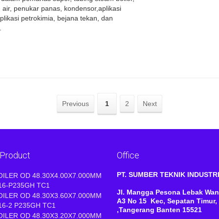
g air, penukar panas, kondensor,aplikasi
plikasi petrokimia, bejana tekan, dan
.
Previous
1
2
Next
 Product
Office
PT. SUMBER TEKNIK INDUST
OILER OD 48.30X4.00X7.000MM
16-P235GH TC1
Jl. Mangga Pesona Lebak Wan
OILER OD 48.30X3.60X7.000MM
A3 No 15 Kec, Sepatan Timur,
16-2 P235GH TC1
,Tangerang Banten 15521
OILER OD 48.30X3.20X7.000MM