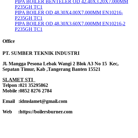
PIPA BOILER BENTELER OD 42.40X3.20X7.000MM
P235GH TC1
PIPA BOILER OD 48.30X4.00X7.000MM EN10216-
P235GH TC1
PIPA BOILER OD 48.30X3.60X7.000MM EN10216-2
P235GH TC1
Office
PT. SUMBER TEKNIK INDUSTRI
Jl. Mangga Pesona Lebak Wangi 2 Blok A3 No 15 Kec,
Sepatan Timur, Kab ,Tangerang Banten 15521
SLAMET STI
Telpon :021 35295862
Mobile :0852 8276 2784
Email :idmslamet@gmail.com
Web :https://boilersburner.com