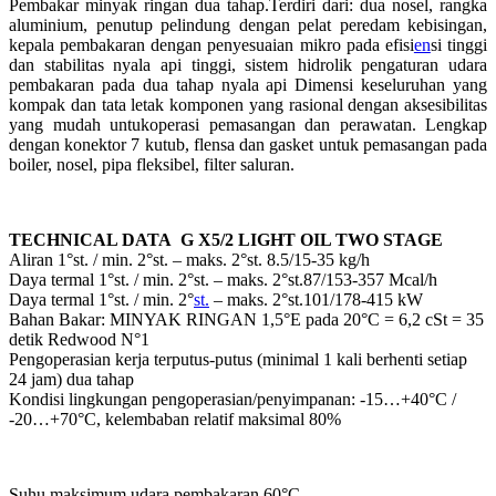
Pembakar minyak ringan dua tahap.Terdiri dari: dua nosel, rangka
aluminium, penutup pelindung dengan pelat peredam kebisingan,
kepala pembakaran dengan penyesuaian mikro pada efisi
en
si tinggi
dan stabilitas nyala api tinggi, sistem hidrolik pengaturan udara
pembakaran pada dua tahap nyala api Dimensi keseluruhan yang
kompak dan tata letak komponen yang rasional dengan aksesibilitas
yang mudah untukoperasi pemasangan dan perawatan. Lengkap
dengan konektor 7 kutub, flensa dan gasket untuk pemasangan pada
boiler, nosel, pipa fleksibel, filter saluran.
TECHNICAL DATA G X5/2 LIGHT OIL TWO STAGE
Aliran 1°st. / min. 2°st. – maks. 2°st. 8.5/15-35 kg/h
Daya termal 1°st. / min. 2°st. – maks. 2°st.87/153-357 Mcal/h
Daya termal 1°st. / min. 2°
st.
– maks. 2°st.101/178-415 kW
Bahan Bakar: MINYAK RINGAN 1,5°E pada 20°C = 6,2 cSt = 35
detik Redwood N°1
Pengoperasian kerja terputus-putus (minimal 1 kali berhenti setiap
24 jam) dua tahap
Kondisi lingkungan pengoperasian/penyimpanan: -15…+40°C /
-20…+70°C, kelembaban relatif maksimal 80%
Suhu maksimum udara pembakaran 60°C