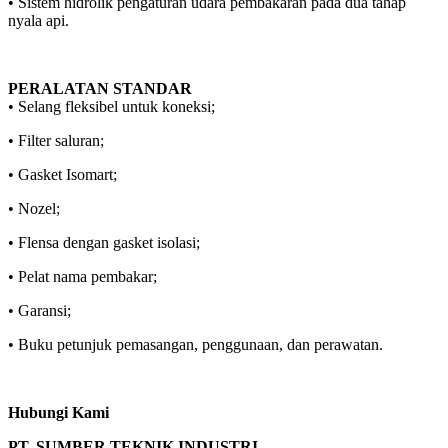
• Sistem hidrolik pengaturan udara pembakaran pada dua tahap
nyala api.
PERALATAN STANDAR
• Selang fleksibel untuk koneksi;
• Filter saluran;
• Gasket Isomart;
• Nozel;
• Flensa dengan gasket isolasi;
• Pelat nama pembakar;
• Garansi;
• Buku petunjuk pemasangan, penggunaan, dan perawatan.
Hubungi Kami
PT
.
SUMBER TEKNIK INDUSTRI