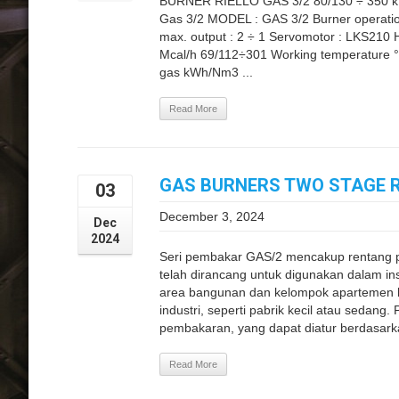
BURNER RIELLO GAS 3/2 80/130 ÷ 350 
Gas 3/2 MODEL : GAS 3/2 Burner operatio
max. output : 2 ÷ 1 Servomotor : LKS210 
Mcal/h 69/112÷301 Working temperature °C
gas kWh/Nm3 ...
Read More
GAS BURNERS TWO STAGE RI
03
December 3, 2024
Dec
2024
Seri pembakar GAS/2 mencakup rentang 
telah dirancang untuk digunakan dalam insta
area bangunan dan kelompok apartemen be
industri, seperti pabrik kecil atau sedan
pembakaran, yang dapat diatur berdasarka
Read More