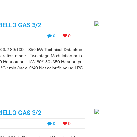
ELLO GAS 3/2
0
0
2 80/130 ÷ 350 kW Technical Datasheet
ration mode : Two stage Modulation ratio
10 Heat output : kW 80/130÷350 Heat output
C : min./max. 0/40 Net calorific value LPG
ELLO GAS 3/2
0
0