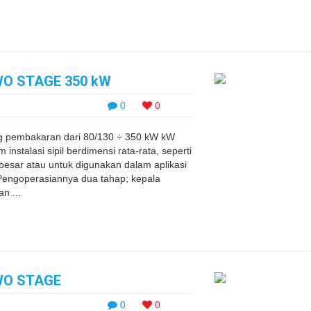
WO STAGE 350 kW
0
0
g pembakaran dari 80/130 ÷ 350 kW kW
instalasi sipil berdimensi rata-rata, seperti
sar atau untuk digunakan dalam aplikasi
g. Pengoperasiannya dua tahap; kepala
n ...
WO STAGE
0
0