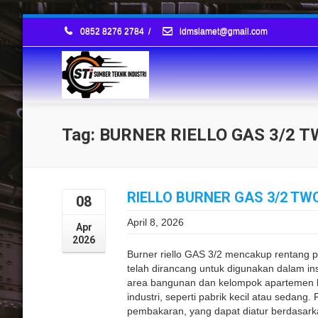
0852 8276 2784
/
idmslamet@gmail.com
Tag: BURNER RIELLO GAS 3/2 
RIELLO BURNER GAS 3/2 TW
08
April 8, 2026
Apr
2026
Burner riello GAS 3/2 mencakup rentang 
telah dirancang untuk digunakan dalam insta
area bangunan dan kelompok apartemen be
industri, seperti pabrik kecil atau sedan
pembakaran, yang dapat diatur berdasarka