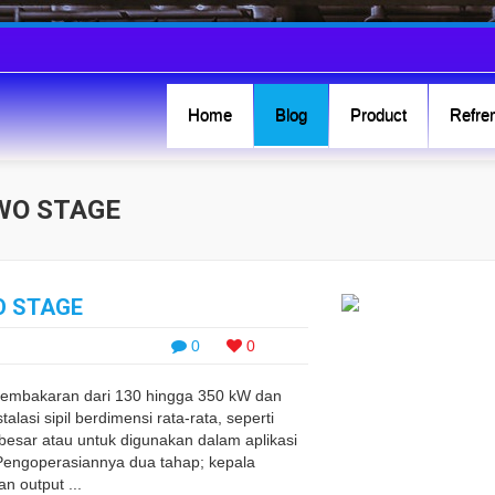
Home
Blog
Product
Refren
TWO STAGE
O STAGE
0
0
pembakaran dari 130 hingga 350 kW dan
lasi sipil berdimensi rata-rata, seperti
sar atau untuk digunakan dalam aplikasi
g. Pengoperasiannya dua tahap; kepala
n output ...