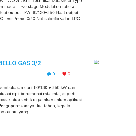
kW TWO STAGE Technical Datasheet Type
n mode : Two stage Modulation ratio at
Heat output : kW 80/130÷350 Heat output :
 : min./max. 0/40 Net calorific value LPG
ELLO GAS 3/2
0
0
pembakaran dari 80/130 ÷ 350 kW dan
lasi sipil berdimensi rata-rata, seperti
sar atau untuk digunakan dalam aplikasi
g. Pengoperasiannya dua tahap; kepala
n output yang ...