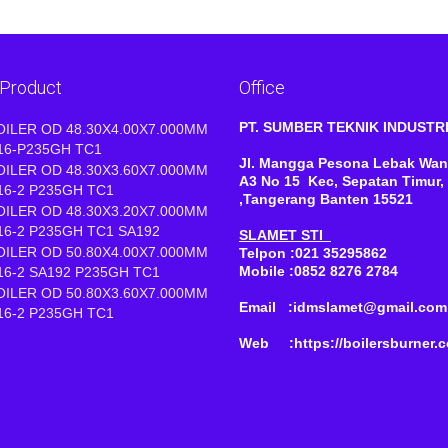
 Product
Office
PT. SUMBER TEKNIK INDUST
OILER OD 48.30X4.00X7.000MM
16-P235GH TC1
Jl. Mangga Pesona Lebak Wan
OILER OD 48.30X3.60X7.000MM
A3 No 15 Kec, Sepatan Timur,
16-2 P235GH TC1
,Tangerang Banten 15521
OILER OD 48.30X3.20X7.000MM
16-2 P235GH TC1 SA192
SLAMET STI
OILER OD 50.80X4.00X7.000MM
Telpon :021 35295862
Mobile :0852 8276 2784
16-2 SA192 P235GH TC1
OILER OD 50.80X3.60X7.000MM
Email :idmslamet@gmail.com
16-2 P235GH TC1
Web :https://boilersburner.