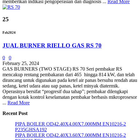
memberikan indikasi pengoperasian dan diagnosis ...
Read More
25
Feb
2024
JUAL BURNER RIELLO GAS RS 70
0
0
February 25, 2024
GAS BURNERS (TWO STAGE) RS 70 Seri pembakar RS
mencakup rentang pembakaran dari 465 hingga 814 kW, dan telah
dirancang untuk digunakan pada ketel air panas bersuhu rendah atau
sedang, ketel udara atau uap panas, ketel minyak diatermik.
Operasinya bersifat “progresif dua tahap”; pembakar dilengkapi
dengan kotak kontrol keselamatan pembakar berbasis mikroprosesor
...
Read More
Recent Post
PIPA BOILER OD42.40X4.00X7.000MM EN10216-2
P235GHSA192
PIPA BOILER OD42.40X3.60X7.000MM EN10216-2