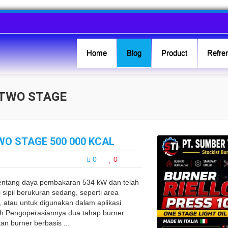
Home
Blog
Product
Refren
 TWO STAGE
WO STAGE 500 000 KCAL
0
0
ntang daya pembakaran 534 kW dan telah
 sipil berukuran sedang, seperti area
atau untuk digunakan dalam aplikasi
ngah Pengoperasiannya dua tahap burner
an burner berbasis ...