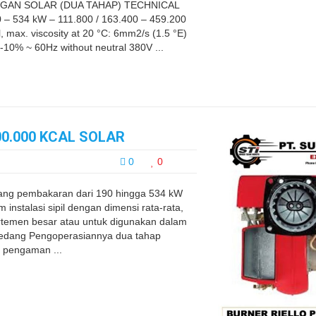
NGAN SOLAR (DUA TAHAP) TECHNICAL
– 534 kW – 111.800 / 163.400 – 459.200
l, max. viscosity at 20 °C: 6mm2/s (1.5 °E)
-10% ~ 60Hz without neutral 380V ...
00.000 KCAL SOLAR
0
0
ng pembakaran dari 190 hingga 534 kW
instalasi sipil dengan dimensi rata-rata,
rtemen besar atau untuk digunakan dalam
au sedang Pengoperasiannya dua tahap
l pengaman ...