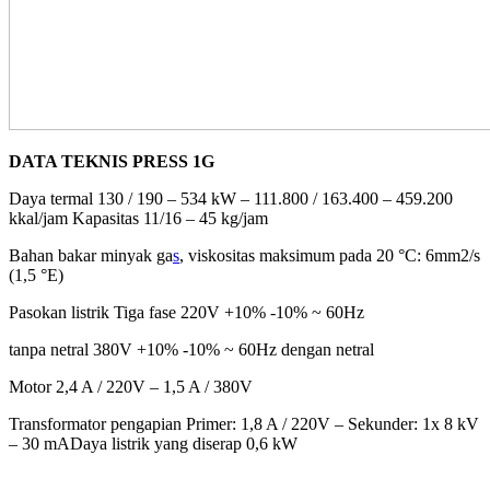
DATA TEKNIS PRESS 1G
Daya termal 130 / 190 – 534 kW – 111.800 / 163.400 – 459.200
kkal/jam
Kapasitas 11/16 – 45 kg/jam
Bahan bakar minyak ga
s
, viskositas maksimum pada 20 °C: 6mm2/s
(1,5 °E)
Pasokan listrik Tiga fase 220V +10% -10% ~ 60Hz
tanpa netral 380V +10% -10% ~ 60Hz dengan netral
Motor 2,4 A / 220V – 1,5 A / 380V
Transformator pengapian Primer: 1,8 A / 220V – Sekunder: 1x 8 kV
– 30 mA
Daya listrik yang diserap 0,6 kW