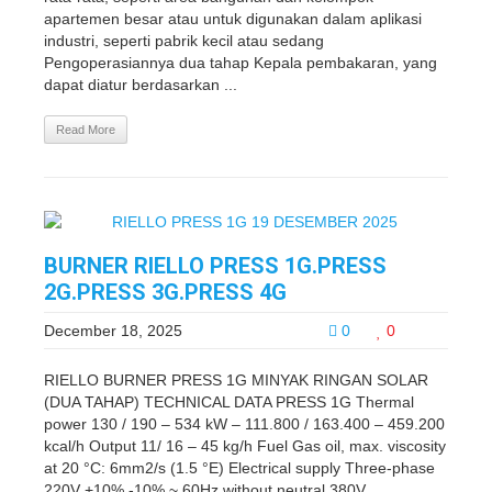
apartemen besar atau untuk digunakan dalam aplikasi
industri, seperti pabrik kecil atau sedang
Pengoperasiannya dua tahap Kepala pembakaran, yang
dapat diatur berdasarkan ...
Read More
BURNER RIELLO PRESS 1G.PRESS
2G.PRESS 3G.PRESS 4G
December 18, 2025
0
0
RIELLO BURNER PRESS 1G MINYAK RINGAN SOLAR
(DUA TAHAP) TECHNICAL DATA PRESS 1G Thermal
power 130 / 190 – 534 kW – 111.800 / 163.400 – 459.200
kcal/h Output 11/ 16 – 45 kg/h Fuel Gas oil, max. viscosity
at 20 °C: 6mm2/s (1.5 °E) Electrical supply Three-phase
220V +10% -10% ~ 60Hz without neutral 380V ...