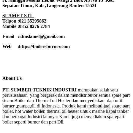
Jl. Mangga Pesona Lebak Wangi 2 Blok A3 No 15 Kec,
Sepatan Timur, Kab ,Tangerang Banten 15521
SLAMET STI
Telpon :021 35295862
Mobile :0852 8276 2784
Email :idmslamet@gmail.com
Web :https://boilersburner.com
About Us
PT. SUMBER TEKNIK INDUSTRI
merupakan salah satu
perususahaan yang bergerak dalam mendistributor semua spare part
steam Boiler dan Thermal oil Heater dan menyediakan dan unit
burner ,pumpa,dll di Indonesia. Produk kami meliputi jual spare part
boiler, hot water boiler, thermal oil heater untuk marine kapal tanker
dan berbagai Industri lainnya. Kami juga menyediakan sparepart
boiler seperti burner dan part Dll.