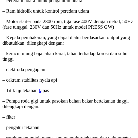
– Peredam udara untuk pengaturan udara
– Ram hidrolik untuk kontrol peredam udara
– Motor starter pada 2800 rpm, tiga fase 400V dengan netral, 50Hz
(fase tunggal, 230V dan 50Hz untuk model PRESS GW)
– Kepala pembakaran, yang dapat diatur berdasarkan output yang
dibutuhkan, dilengkapi dengan:
– kerucut ujung baja tahan karat, tahan terhadap korosi dan suhu
tinggi
– elektroda pengapian
– cakram stabilitas nyala api
– Titik uji tekanan
k
ipas
– Pompa roda gigi untuk pasokan bahan bakar bertekanan tinggi,
dilengkapi dengan:
– filter
– pengatur tekanan
– sambungan untuk memasang pengukur tekanan dan vakuometer