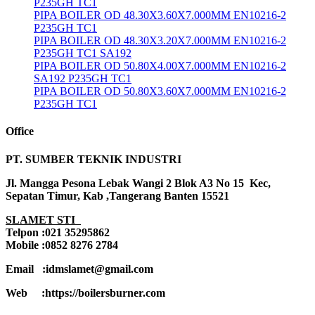
P235GH TC1
PIPA BOILER OD 48.30X3.60X7.000MM EN10216-2
P235GH TC1
PIPA BOILER OD 48.30X3.20X7.000MM EN10216-2
P235GH TC1 SA192
PIPA BOILER OD 50.80X4.00X7.000MM EN10216-2
SA192 P235GH TC1
PIPA BOILER OD 50.80X3.60X7.000MM EN10216-2
P235GH TC1
Office
PT. SUMBER TEKNIK INDUSTRI
Jl. Mangga Pesona Lebak Wangi 2 Blok A3 No 15 Kec,
Sepatan Timur, Kab ,Tangerang Banten 15521
SLAMET STI
Telpon :021 35295862
Mobile :0852 8276 2784
Email :idmslamet@gmail.com
Web :https://boilersburner.com