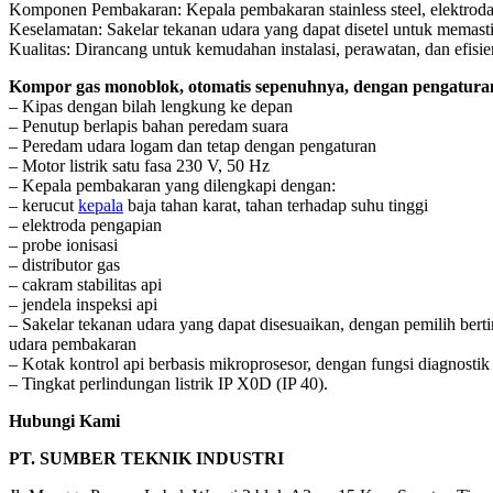
Komponen Pembakaran: Kepala pembakaran stainless steel, elektroda pen
Keselamatan: Sakelar tekanan udara yang dapat disetel untuk memas
Kualitas: Dirancang untuk kemudahan instalasi, perawatan, dan efisien
Kompor gas monoblok, otomatis sepenuhnya, dengan pengaturan
– Kipas dengan bilah lengkung ke depan
– Penutup berlapis bahan peredam suara
– Peredam udara logam dan tetap dengan pengaturan
– Motor listrik satu fasa 230 V, 50 Hz
– Kepala pembakaran yang dilengkapi dengan:
– kerucut
kepala
baja tahan karat, tahan terhadap suhu tinggi
– elektroda pengapian
– probe ionisasi
– distributor gas
– cakram stabilitas api
– jendela inspeksi api
– Sakelar tekanan udara yang dapat disesuaikan, dengan pemilih ber
udara pembakaran
– Kotak kontrol api berbasis mikroprosesor, dengan fungsi diagnostik
– Tingkat perlindungan listrik IP X0D (IP 40).
Hubungi Kami
PT. SUMBER TEKNIK INDUSTRI