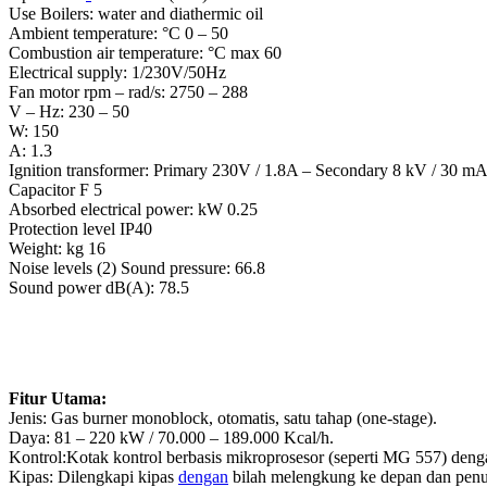
Use Boilers: water and diathermic oil
Ambient temperature: °C 0 – 50
Combustion air temperature: °C max 60
Electrical supply: 1/230V/50Hz
Fan motor rpm – rad/s: 2750 – 288
V – Hz: 230 – 50
W: 150
A: 1.3
Ignition transformer: Primary 230V / 1.8A – Secondary 8 kV / 30 m
Capacitor F 5
Absorbed electrical power: kW 0.25
Protection level IP40
Weight: kg 16
Noise levels (2) Sound pressure: 66.8
Sound power dB(A): 78.5
Fitur Utama:
Jenis: Gas burner monoblock, otomatis, satu tahap (one-stage).
Daya: 81 – 220 kW / 70.000 – 189.000 Kcal/h.
Kontrol:Kotak kontrol berbasis mikroprosesor (seperti MG 557) dengan 
Kipas: Dilengkapi kipas
dengan
bilah melengkung ke depan dan penut