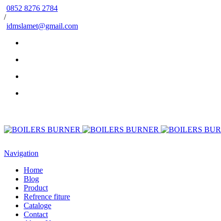
0852 8276 2784
/
idmslamet@gmail.com
Navigation
Home
Blog
Product
Refrence fiture
Cataloge
Contact