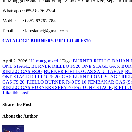
Jl. Mangga Pesona Lebak Wangi 2 blok A3 no 15 Kec, Sepatan Timu
Whatsapp : 0852 8276 2784
Mobile : 0852 82762 784
Email : idmslamet@gmail.com
CATALOGE BURNERS RIELLO 40 FS20
April 2, 2026
/
Uncategorized
/
Tags:
BURNER RIELLO BAHAN B
ONE STAGE
,
BURNER RIELLO FS20 ONE STAGE GAS
,
BUR
RIELLO GAS FS20
,
BURNER RIELLO GAS SATU TAHAP
,
BU
ONE STAGE RIELLO FS 20
,
GAS BURNER ONE STAGE RIEL
GAS FS 20
,
RIELLO BURNER R40 FS 10 PEMBAKAR GAS (SAT
RIELLO GAS BURNERS SERY 40 FS20 ONE STAGE
,
RIELLO 
Like
this post!
Share
the Post
About
the Author