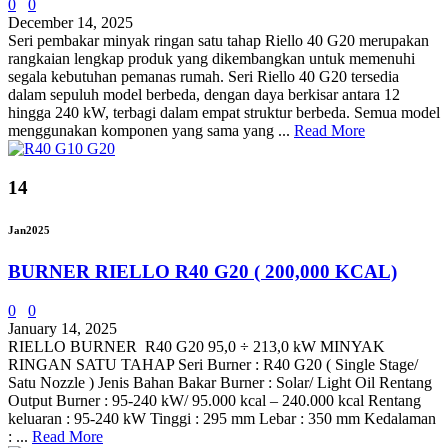
0
0
December 14, 2025
Seri pembakar minyak ringan satu tahap Riello 40 G20 merupakan
rangkaian lengkap produk yang dikembangkan untuk memenuhi
segala kebutuhan pemanas rumah. Seri Riello 40 G20 tersedia
dalam sepuluh model berbeda, dengan daya berkisar antara 12
hingga 240 kW, terbagi dalam empat struktur berbeda. Semua model
menggunakan komponen yang sama yang ...
Read More
14
Jan
2025
BURNER RIELLO R40 G20 ( 200,000 KCAL)
0
0
January 14, 2025
RIELLO BURNER R40 G20 95,0 ÷ 213,0 kW MINYAK
RINGAN SATU TAHAP Seri Burner : R40 G20 ( Single Stage/
Satu Nozzle ) Jenis Bahan Bakar Burner : Solar/ Light Oil Rentang
Output Burner : 95-240 kW/ 95.000 kcal – 240.000 kcal Rentang
keluaran : 95-240 kW Tinggi : 295 mm Lebar : 350 mm Kedalaman
: ...
Read More