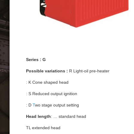
Series : G
Possible variations :
R Light-oil pre-heater
: K Cone shaped head
: S Reduced output ignition
: D
T
wo stage output setting
Head length
: … standard head
TL extended head