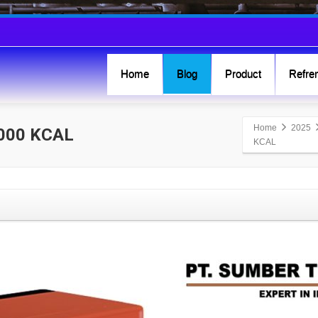
Home
Blog
Product
Refren
Home
2025
.000 KCAL
KCAL