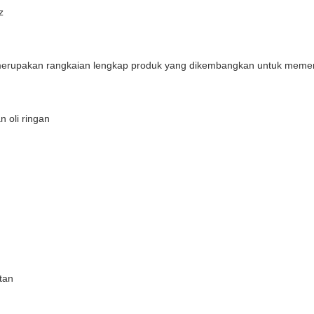
z
0 merupakan rangkaian lengkap produk yang dikembangkan untuk mem
 oli ringan
tan