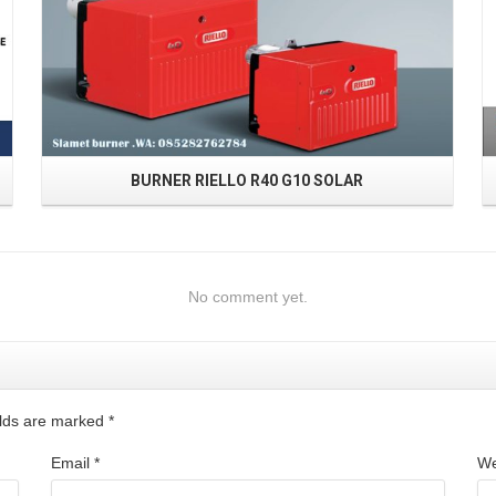
BURNER RIELLO R40 G10 SOLAR
No comment yet.
ields are marked
*
Email
*
We