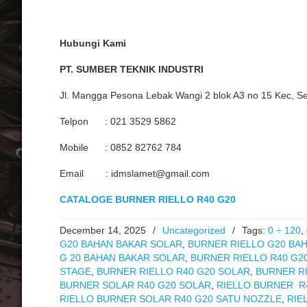
Hubungi Kami
PT. SUMBER TEKNIK INDUSTRI
Jl. Mangga Pesona Lebak Wangi 2 blok A3 no 15 Kec, S
Telpon : 021 3529 5862
Mobile : 0852 82762 784
Email : idmslamet@gmail.com
CATALOGE BURNER RIELLO R40 G20
December 14, 2025
/
Uncategorized
/
Tags:
0 ÷ 120
,
G20 BAHAN BAKAR SOLAR
,
BURNER RIELLO G20 BA
G 20 BAHAN BAKAR SOLAR
,
BURNER RIELLO R40 G2
STAGE
,
BURNER RIELLO R40 G20 SOLAR
,
BURNER RI
BURNER SOLAR R40 G20 SOLAR
,
RIELLO BURNER R4
RIELLO BURNER SOLAR R40 G20 SATU NOZZLE
,
RIE