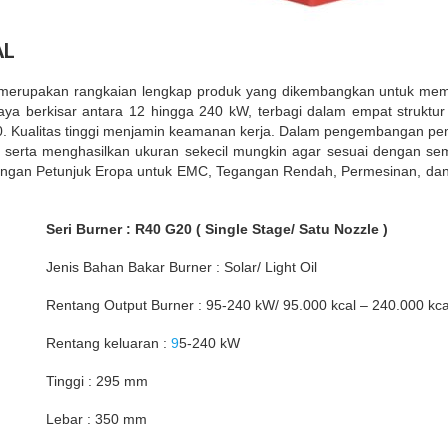
AL
0 merupakan rangkaian lengkap produk yang dikembangkan untuk mem
aya berkisar antara 12 hingga 240 kW, terbagi dalam empat stru
G20. Kualitas tinggi menjamin keamanan kerja. Dalam pengembangan pem
erta menghasilkan ukuran sekecil mungkin agar sesuai dengan semu
dengan Petunjuk Eropa untuk EMC, Tegangan Rendah, Permesinan, dan 
Seri Burner : R40 G20 ( Single Stage/ Satu Nozzle )
Jenis Bahan Bakar Burner : Solar/ Light Oil
Rentang Output Burner : 95-240 kW/ 95.000 kcal – 240.000 kca
Rentang keluaran :
9
5-240 kW
Tinggi : 295 mm
Lebar : 350 mm