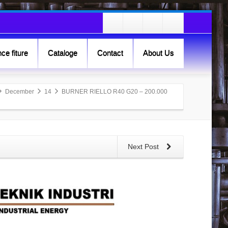
ce fiture
Cataloge
Contact
About Us
December
14
BURNER RIELLO R40 G20 – 200.000
Next Post