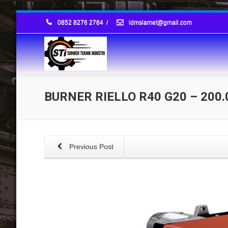
0852 8276 2784
/
idmslamet@gmail.com
BURNER RIELLO R40 G20 – 200
Previous Post