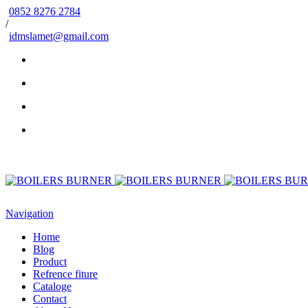
0852 8276 2784
/
idmslamet@gmail.com
Navigation
Home
Blog
Product
Refrence fiture
Cataloge
Contact