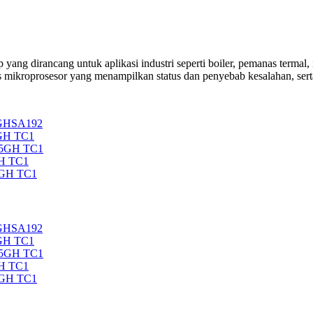
ang dirancang untuk aplikasi industri seperti boiler, pemanas termal, 
s mikroprosesor yang menampilkan status dan penyebab kesalahan, sert
5GHSA192
GH TC1
35GH TC1
H TC1
5GH TC1
5GHSA192
GH TC1
35GH TC1
H TC1
5GH TC1